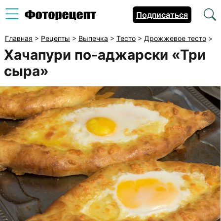
Подписаться
Главная
>
Рецепты
>
Выпечка
>
Тесто
>
Дрожжевое тесто
>
Хачапури по-аджарски «Три
сыра»