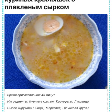
плавленым сырком
Время приготовления: 45 минут.
Ингредиенты:
Куриные крылья;
Картофель;
Луковица;
Сырок «Дружба» ;
Яйцо ;
Морковка;
Гречневая крупа.;