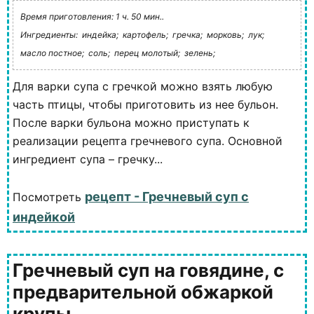
Время приготовления: 1 ч. 50 мин..
Ингредиенты:
индейка;
картофель;
гречка;
морковь;
лук;
масло постное;
соль;
перец молотый;
зелень;
Для варки супа с гречкой можно взять любую
часть птицы, чтобы приготовить из нее бульон.
После варки бульона можно приступать к
реализации рецепта гречневого супа. Основной
ингредиент супа – гречку...
рецепт - Гречневый суп с
Посмотреть
индейкой
Гречневый суп на говядине, с
предварительной обжаркой
крупы