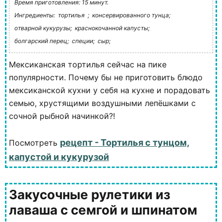
Время приготовления: 15 минут.
Ингредиенты:
тортилья ;
консервированного тунца;
отварной кукурузы;
краснокочанной капусты;
болгарский перец;
специи;
сыр;
Мексиканская тортилья сейчас на пике
популярности. Почему бы не приготовить блюдо
мексиканской кухни у себя на кухне и порадовать
семью, хрустящими воздушными лепёшками с
сочной рыбной начинкой?!
рецепт - Тортилья с тунцом,
Посмотреть
капустой и кукурузой
Закусочные рулетики из
лаваша с семгой и шпинатом