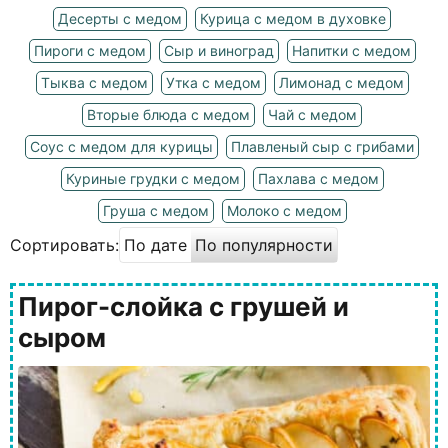
Десерты с медом
Курица с медом в духовке
Пироги с медом
Сыр и виноград
Напитки с медом
Тыква с медом
Утка с медом
Лимонад с медом
Вторые блюда с медом
Чай с медом
Соус с медом для курицы
Плавленый сыр с грибами
Куриные грудки с медом
Пахлава с медом
Груша с медом
Молоко с медом
Сортировать:
По дате
По популярности
Пирог-слойка с грушей и
сыром