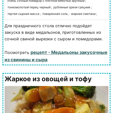
очень сочный помидор с плотной мякотью крупный ;
тонкомолотый перец черный ;
рубленые орехи грецкие ;
тертая сырная масса ;
поваренная соль ;
жирная сметана ;
Для праздничного стола отлично подойдет
закуска в виде медальонов, приготовленных из
сочной свиной вырезки с сыром и помидорами.
рецепт - Медальоны закусочные
Посмотреть
из свинины и сыра
Жаркое из овощей и тофу