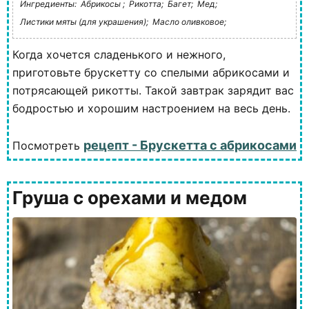
Ингредиенты:
Абрикосы ;
Рикотта;
Багет;
Мед;
Листики мяты (для украшения);
Масло оливковое;
Когда хочется сладенького и нежного,
приготовьте брускетту со спелыми абрикосами и
потрясающей рикотты. Такой завтрак зарядит вас
бодростью и хорошим настроением на весь день.
рецепт - Брускетта с абрикосами
Посмотреть
Груша с орехами и медом