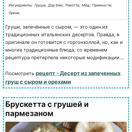
Ингредиенты:
Груши;
Дор блю;
Рикотта;
Мёд;
Прияности;
Орехи;
Груши, запечённые с сыром, — это один из
традиционных итальянских десертов. Правда, в
оригинале он готовится с горгонзоллой, но, как и
многие традиционные блюда, со временем
рецептура претерпела некоторые модификации....
рецепт - Десерт из запеченных
Посмотреть
груш с сыром и орехами
Брускетта с грушей и
пармезаном