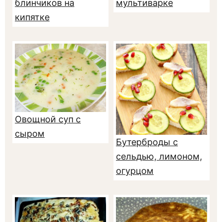
блинчиков на
мультиварке
кипятке
Овощной суп с
сыром
Бутерброды с
сельдью, лимоном,
огурцом