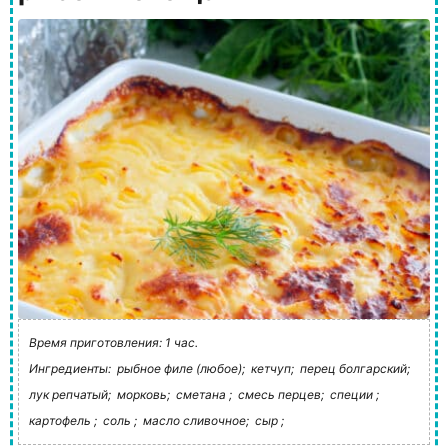
Время приготовления: 1 час.
Ингредиенты:
рыбное филе (любое);
кетчуп;
перец болгарский;
лук репчатый;
морковь;
сметана ;
смесь перцев;
специи ;
картофель ;
соль ;
масло сливочное;
сыр ;