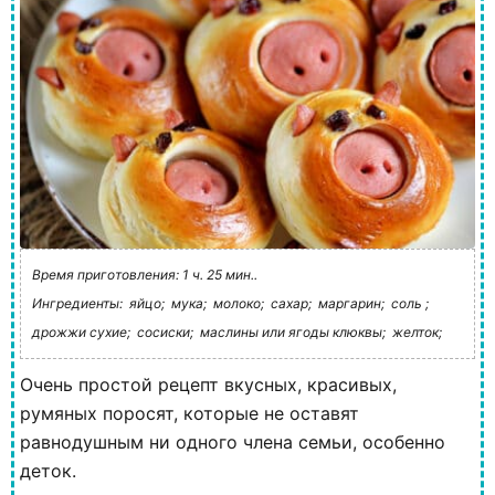
Время приготовления: 1 ч. 25 мин..
Ингредиенты:
яйцо;
мука;
молоко;
сахар;
маргарин;
соль ;
дрожжи сухие;
сосиски;
маслины или ягоды клюквы;
желток;
Очень простой рецепт вкусных, красивых,
румяных поросят, которые не оставят
равнодушным ни одного члена семьи, особенно
деток.