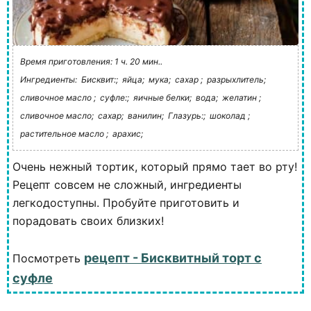
Время приготовления: 1 ч. 20 мин..
Ингредиенты:
Бисквит:;
яйца;
мука;
сахар ;
разрыхлитель;
сливочное масло ;
суфле:;
яичные белки;
вода;
желатин ;
сливочное масло;
сахар;
ванилин;
Глазурь:;
шоколад ;
растительное масло ;
арахис;
Очень нежный тортик, который прямо тает во рту!
Рецепт совсем не сложный, ингредиенты
легкодоступны. Пробуйте приготовить и
порадовать своих близких!
рецепт - Бисквитный торт с
Посмотреть
суфле