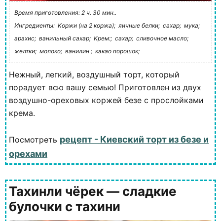
Время приготовления: 2 ч. 30 мин..
Ингредиенты:
Коржи (на 2 коржа);
яичные белки;
сахар;
мука;
арахис;
ванильный сахар;
Крем:;
сахар;
сливочное масло;
желтки;
молоко;
ванилин ;
какао порошок;
Нежный, легкий, воздушный торт, который
порадует всю вашу семью! Приготовлен из двух
воздушно-ореховых коржей безе с прослойками
крема.
рецепт - Киевский торт из безе и
Посмотреть
орехами
Тахинли чёрек — сладкие
булочки с тахини