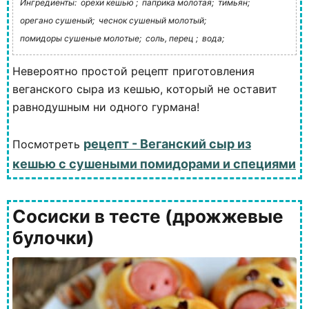
Ингредиенты:
орехи кешью ;
паприка молотая;
тимьян;
орегано сушеный;
чеснок сушеный молотый;
помидоры сушеные молотые;
соль, перец ;
вода;
Невероятно простой рецепт приготовления
веганского сыра из кешью, который не оставит
равнодушным ни одного гурмана!
рецепт - Веганский сыр из
Посмотреть
кешью с сушеными помидорами и специями
Сосиски в тесте (дрожжевые
булочки)