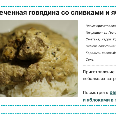
еченная говядина со сливками и 
Время приготовлени
Ингредиенты:
Говя
Сметана;
Карри;
П
Семена пажитника;
Кардамон зеленый;
Соль;
Приготовление 
небольших затр
ре
Посмотреть
и яблоками в