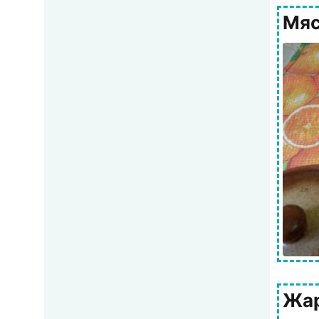
Мяс
Жар