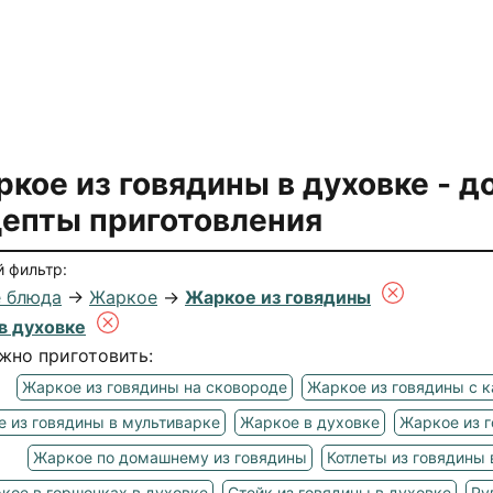
кое из говядины в духовке
- д
епты приготовления
 фильтр:
 блюда
→
Жаркое
→
Жаркое из говядины
в духовке
жно приготовить:
Жаркое из говядины на сковороде
Жаркое из говядины с 
 из говядины в мультиварке
Жаркое в духовке
Жаркое из г
Жаркое по домашнему из говядины
Котлеты из говядины 
кое в горшочках в духовке
Стейк из говядины в духовке
Ру