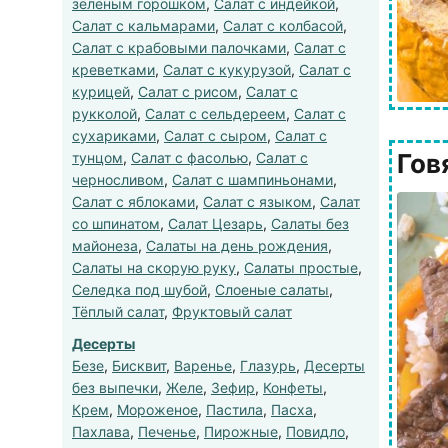
зеленым горошком
,
Салат с индейкой
,
Салат с кальмарами
,
Салат с колбасой
,
Салат с крабовыми палочками
,
Салат с
креветками
,
Салат с кукурузой
,
Салат с
курицей
,
Салат с рисом
,
Салат с
рукколой
,
Салат с сельдереем
,
Салат с
сухариками
,
Салат с сыром
,
Салат с
Гов
тунцом
,
Салат с фасолью
,
Салат с
черносливом
,
Салат с шампиньонами
,
Салат с яблоками
,
Салат с языком
,
Салат
со шпинатом
,
Салат Цезарь
,
Салаты без
майонеза
,
Салаты на день рождения
,
Салаты на скорую руку
,
Салаты простые
,
Селедка под шубой
,
Слоеные салаты
,
Тёплый салат
,
Фруктовый салат
Десерты
Безе
,
Бисквит
,
Варенье
,
Глазурь
,
Десерты
без выпечки
,
Желе
,
Зефир
,
Конфеты
,
Крем
,
Мороженое
,
Пастила
,
Пасха
,
Пахлава
,
Печенье
,
Пирожные
,
Повидло
,