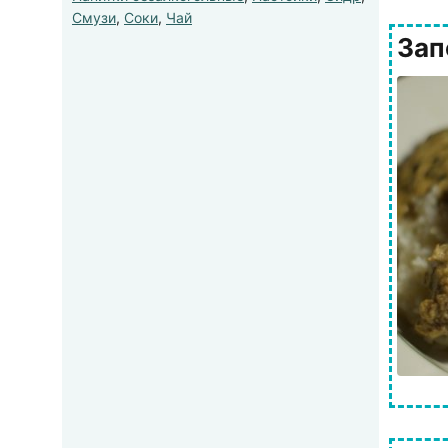
Смузи
,
Соки
,
Чай
Зап