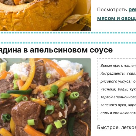
ре
Посмотреть
мясом и ово
ядина в апельсиновом соусе
Время приготовления
Ингредиенты:
говя
рисового уксуса;
с
чеснока;
воды;
кук
тертой апельсинов
зеленого лука, нар
соль и свежемолот
Быстрое, легко