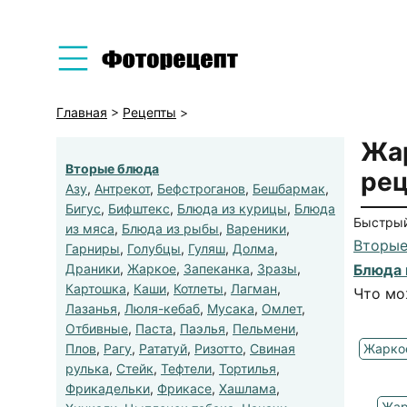
Главная
>
Рецепты
>
Жар
Вторые блюда
рец
Азу
,
Антрекот
,
Бефстроганов
,
Бешбармак
,
Бигус
,
Бифштекс
,
Блюда из курицы
,
Блюда
Быстрый
из мяса
,
Блюда из рыбы
,
Вареники
,
Вторые
Гарниры
,
Голубцы
,
Гуляш
,
Долма
,
Драники
,
Жаркое
,
Запеканка
,
Зразы
,
Блюда 
Картошка
,
Каши
,
Котлеты
,
Лагман
,
Что мо
Лазанья
,
Люля-кебаб
,
Мусака
,
Омлет
,
Отбивные
,
Паста
,
Паэлья
,
Пельмени
,
Плов
,
Рагу
,
Рататуй
,
Ризотто
,
Свиная
Жаркое
рулька
,
Стейк
,
Тефтели
,
Тортилья
,
Фрикадельки
,
Фрикасе
,
Хашлама
,
Жар