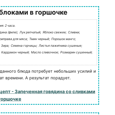
яблоками в горшочке
я: 2 часа.
дина (филе);
Лук репчатый;
Яблоко свежее;
Сливки;
риправа для мяса;
Тмин черный;
Порошок манго;
Зира;
Семена горчицы;
Листья пажитника сушеные;
Кардамон черный;
Масло сливочное;
Розмарин сушенный;
данного блюда потребует небольших усилий и
ат времени. А результат порадует.
цепт - Запеченная говядина со сливками
 горшочке