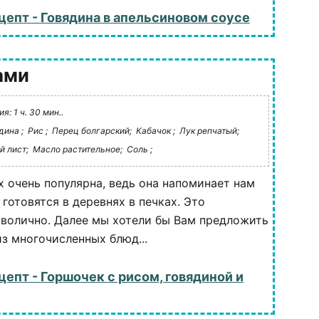
цепт - Говядина в апельсиновом соусе
ами
: 1 ч. 30 мин..
дина ;
Рис ;
Перец болгарский;
Кабачок ;
Лук репчатый;
 лист;
Масло растительное;
Соль ;
х очень популярна, ведь она напоминает нам
готовятся в деревнях в печках. Это
волично. Далее мы хотели бы Вам предложить
из многочисленных блюд...
цепт - Горшочек с рисом, говядиной и