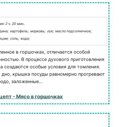
: 2 ч. 20 мин..
дина;
картофель;
морковь;
лук;
масло подсолнечное;
еции;
соль;
вода;
ленное в горшочках, отличается особой
чностью. В процессе духового приготовления
а создаются особые условия для томления.
, дно, крышка посуды равномерно прогревают
юдо, заложенные...
цепт - Мясо в горшочках