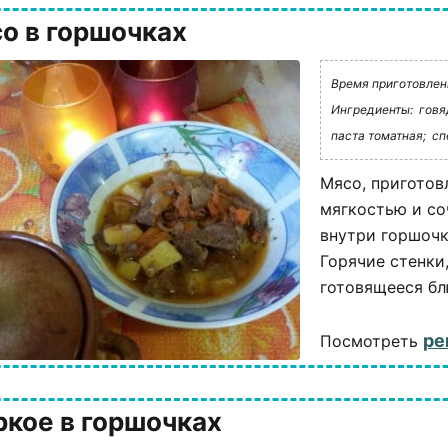
о в горшочках
Время приготовления
Ингредиенты:
говя
паста томатная;
сп
Мясо, приготов
мягкостью и со
внутри горшочк
Горячие стенки
готовящееся бл
ре
Посмотреть
кое в горшочках