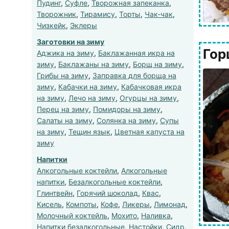
Пудинг
,
Суфле
,
Творожная запеканка
,
Творожник
,
Тирамису
,
Торты
,
Чак-чак
,
Чизкейк
,
Эклеры
Заготовки на зиму
Гор
Аджика на зиму
,
Баклажанная икра на
зиму
,
Баклажаны на зиму
,
Борщ на зиму
,
Грибы на зиму
,
Заправка для борща на
зиму
,
Кабачки на зиму
,
Кабачковая икра
на зиму
,
Лечо на зиму
,
Огурцы на зиму
,
Перец на зиму
,
Помидоры на зиму
,
Салаты на зиму
,
Солянка на зиму
,
Супы
на зиму
,
Тещин язык
,
Цветная капуста на
зиму
Напитки
Алкогольные коктейли
,
Алкогольные
напитки
,
Безалкогольные коктейли
,
Глинтвейн
,
Горячий шоколад
,
Квас
,
Кисель
,
Компоты
,
Кофе
,
Ликеры
,
Лимонад
,
Молочный коктейль
,
Мохито
,
Наливка
,
Напитки безалкогольные
,
Настойки
,
Сидр
,