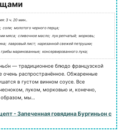
вощами
: 3 ч. 20 мин..
;
соли;
молотого черного перца;
ами мяса;
сливочное масло;
лук репчатый;
морковь;
ина;
лавровый лист;
нарезанной свежей петрушки;
грибы маринованные;
консервированного лука;
ньо́н — традиционное блюдо французской
не очень распространённое. Обжаренные
ушатся в густом винном соусе. Все
чесноком, луком, морковью и, конечно,
образом, мы...
цепт - Запеченная говядина Бургиньон с