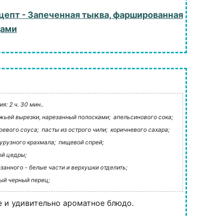
цепт - Запеченная тыква, фаршированная
щами
: 2 ч. 30 мин..
жьей вырезки, нарезанный полосками;
апельсинового сока;
оевого соуса;
пасты из острого чили;
коричневого сахара;
урузного крахмала;
пищевой спрей;
ой цедры;
езанного - белые части и верхушки отделить;
ый черный перец;
е и удивительно ароматное блюдо.