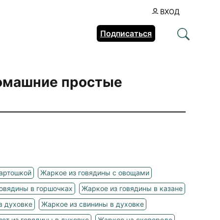
ВХОД
Подписаться
омашние простые
картошкой
Жаркое из говядины с овощами
овядины в горшочках
Жаркое из говядины в казане
в духовке
Жаркое из свинины в духовке
лет из говядины в духовке
Жаркое на сковороде