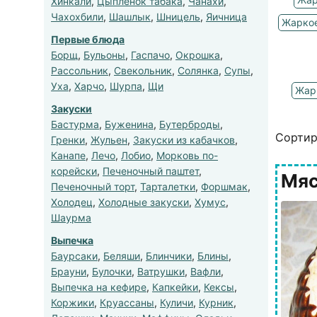
Хинкали
,
Цыпленок табака
,
Чанахи
,
Чахохбили
,
Шашлык
,
Шницель
,
Яичница
Жаркое
Первые блюда
Борщ
,
Бульоны
,
Гаспачо
,
Окрошка
,
Рассольник
,
Свекольник
,
Солянка
,
Супы
,
Уха
,
Харчо
,
Шурпа
,
Щи
Жар
Закуски
Бастурма
,
Буженина
,
Бутерброды
,
Сортир
Гренки
,
Жульен
,
Закуски из кабачков
,
Канапе
,
Лечо
,
Лобио
,
Морковь по-
корейски
,
Печеночный паштет
,
Мяс
Печеночный торт
,
Тарталетки
,
Форшмак
,
Холодец
,
Холодные закуски
,
Хумус
,
Шаурма
Выпечка
Баурсаки
,
Беляши
,
Блинчики
,
Блины
,
Брауни
,
Булочки
,
Ватрушки
,
Вафли
,
Выпечка на кефире
,
Капкейки
,
Кексы
,
Коржики
,
Круассаны
,
Куличи
,
Курник
,