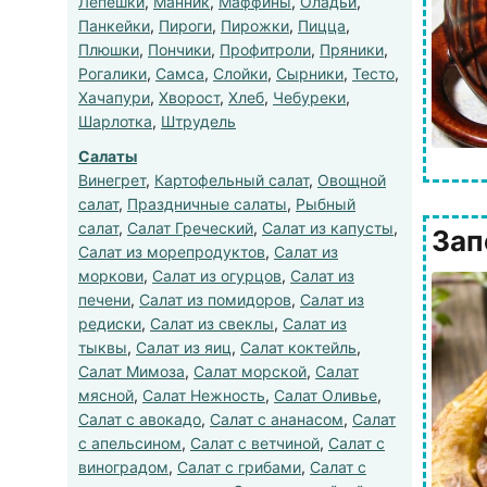
Лепешки
,
Манник
,
Маффины
,
Оладьи
,
Панкейки
,
Пироги
,
Пирожки
,
Пицца
,
Плюшки
,
Пончики
,
Профитроли
,
Пряники
,
Рогалики
,
Самса
,
Слойки
,
Сырники
,
Тесто
,
Хачапури
,
Хворост
,
Хлеб
,
Чебуреки
,
Шарлотка
,
Штрудель
Салаты
Винегрет
,
Картофельный салат
,
Овощной
салат
,
Праздничные салаты
,
Рыбный
салат
,
Салат Греческий
,
Салат из капусты
,
Зап
Салат из морепродуктов
,
Салат из
моркови
,
Салат из огурцов
,
Салат из
печени
,
Салат из помидоров
,
Салат из
редиски
,
Салат из свеклы
,
Салат из
тыквы
,
Салат из яиц
,
Салат коктейль
,
Салат Мимоза
,
Салат морской
,
Салат
мясной
,
Салат Нежность
,
Салат Оливье
,
Салат с авокадо
,
Салат с ананасом
,
Салат
с апельсином
,
Салат с ветчиной
,
Салат с
виноградом
,
Салат с грибами
,
Салат с