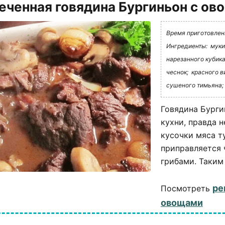
еченная говядина Бургиньон с о
Время приготовления
Ингредиенты:
муки
нарезанного кубик
чеснок;
красного в
сушеного тимьяна;
Говядина Бурги
кухни, правда 
кусочки мяса т
приправляется 
грибами. Таким 
ре
Посмотреть
овощами