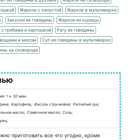
тошкой
Жаркое с капустой
Жаркое в мультиварке
ы
Закуски из говядины
Жаркое из курицы
 с грибами и картошкой
Рагу из говядины
овощами и мясом
Суп из говядины в мультиварке
ины на сковороде
лью
: 1 ч. 30 мин..
дина;
Картофель;
Фасоль стручковая;
Репчатый лук;
ельное масло;
Сливочное масло;
Соль;
рец;
жно приготовить все что угодно, кроме