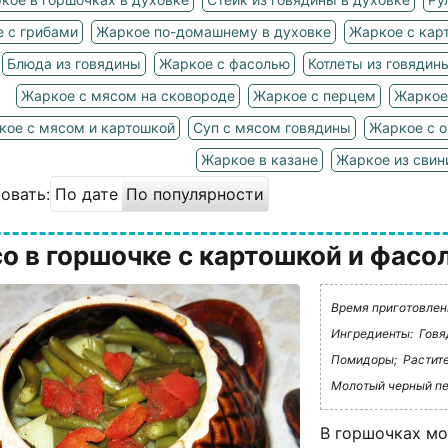
 с грибами
Жаркое по-домашнему в духовке
Жаркое с кар
Блюда из говядины
Жаркое с фасолью
Котлеты из говядин
Жаркое с мясом на сковороде
Жаркое с перцем
Жаркое
кое с мясом и картошкой
Суп с мясом говядины
Жаркое с 
Жаркое в казане
Жаркое из свин
овать:
По дате
По популярности
о в горшочке с картошкой и фасо
Время приготовления
Ингредиенты:
Говя
Помидоры;
Растит
Молотый черный пе
В горшочках мо