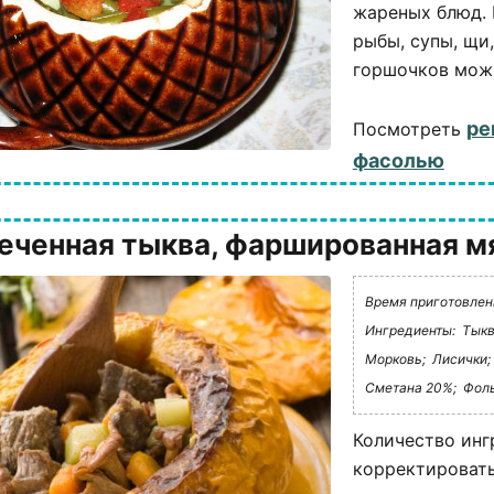
жареных блюд. 
рыбы, супы, щи
горшочков можн
ре
Посмотреть
фасолью
еченная тыква, фаршированная м
Время приготовления
Ингредиенты:
Тыкв
Морковь;
Лисички;
Сметана 20%;
Фоль
Количество инг
корректировать