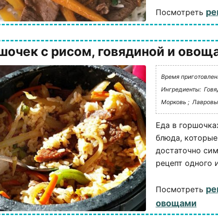
ре
Посмотреть
шочек с рисом, говядиной и овощ
Время приготовления
Ингредиенты:
Говя
Морковь ;
Лавровый
Еда в горшочка
блюда, которые 
достаточно сим
рецепт одного 
ре
Посмотреть
овощами