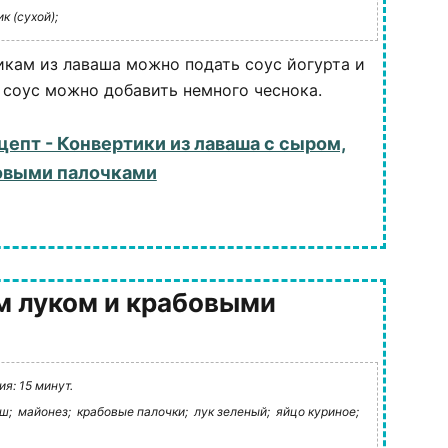
к (сухой);
икам из лаваша можно подать соус йогурта и
в соус можно добавить немного чеснока.
цепт - Конвертики из лаваша с сыром,
овыми палочками
м луком и крабовыми
я: 15 минут.
ш;
майонез;
крабовые палочки;
лук зеленый;
яйцо куриное;