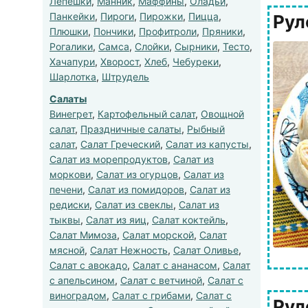
Лепешки
,
Манник
,
Маффины
,
Оладьи
,
Панкейки
,
Пироги
,
Пирожки
,
Пицца
,
Рул
Плюшки
,
Пончики
,
Профитроли
,
Пряники
,
Рогалики
,
Самса
,
Слойки
,
Сырники
,
Тесто
,
Хачапури
,
Хворост
,
Хлеб
,
Чебуреки
,
Шарлотка
,
Штрудель
Салаты
Винегрет
,
Картофельный салат
,
Овощной
салат
,
Праздничные салаты
,
Рыбный
салат
,
Салат Греческий
,
Салат из капусты
,
Салат из морепродуктов
,
Салат из
моркови
,
Салат из огурцов
,
Салат из
печени
,
Салат из помидоров
,
Салат из
редиски
,
Салат из свеклы
,
Салат из
тыквы
,
Салат из яиц
,
Салат коктейль
,
Салат Мимоза
,
Салат морской
,
Салат
мясной
,
Салат Нежность
,
Салат Оливье
,
Салат с авокадо
,
Салат с ананасом
,
Салат
с апельсином
,
Салат с ветчиной
,
Салат с
виноградом
,
Салат с грибами
,
Салат с
Рул