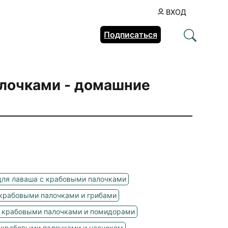
ВХОД
Подписаться
алочками
- домашние
для лаваша с крабовыми палочками
 крабовыми палочками и грибами
с крабовыми палочками и помидорами
 крабовыми палочками и чесноком