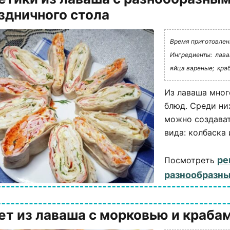
здничного стола
Время приготовлени
Ингредиенты:
лава
яйца вареные;
кра
Из лаваша мног
блюд. Среди ни
можно создават
вида: колбаска 
ре
Посмотреть
разнообразны
ет из лаваша с морковью и краба