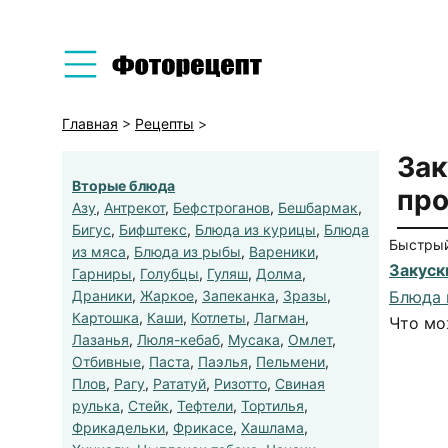
Главная
>
Рецепты
>
Зак
Вторые блюда
про
Азу
,
Антрекот
,
Бефстроганов
,
Бешбармак
,
Бигус
,
Бифштекс
,
Блюда из курицы
,
Блюда
Быстрый
из мяса
,
Блюда из рыбы
,
Вареники
,
Закуск
Гарниры
,
Голубцы
,
Гуляш
,
Долма
,
Драники
,
Жаркое
,
Запеканка
,
Зразы
,
Блюда 
Картошка
,
Каши
,
Котлеты
,
Лагман
,
Что мо
Лазанья
,
Люля-кебаб
,
Мусака
,
Омлет
,
Отбивные
,
Паста
,
Паэлья
,
Пельмени
,
Плов
,
Рагу
,
Рататуй
,
Ризотто
,
Свиная
рулька
,
Стейк
,
Тефтели
,
Тортилья
,
Фрикадельки
,
Фрикасе
,
Хашлама
,