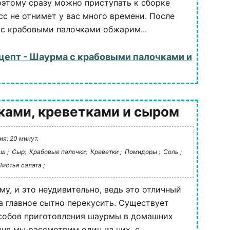
оэтому сразу можно приступать к сборке
с не отнимет у вас много времени. После
с крабовыми палочками обжарим...
цепт - Шаурма с крабовыми палочками и
ками, креветками и сыром
я: 20 минут.
ш ;
Сыр;
Крабовые палочки;
Креветки ;
Помидоры ;
Соль ;
Листья салата ;
му, и это неудивительно, ведь это отличный
 а главное сытно перекусить. Существует
собов приготовления шаурмы в домашних
ня мы рассмотрим один из них, с...