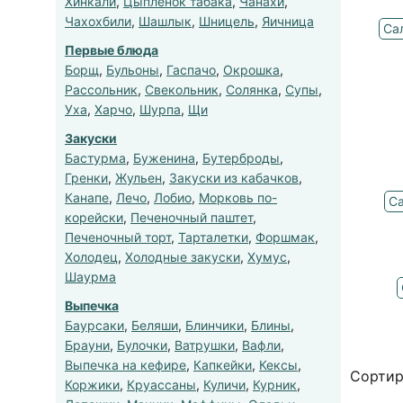
Хинкали
,
Цыпленок табака
,
Чанахи
,
Чахохбили
,
Шашлык
,
Шницель
,
Яичница
Са
Первые блюда
Борщ
,
Бульоны
,
Гаспачо
,
Окрошка
,
Рассольник
,
Свекольник
,
Солянка
,
Супы
,
Уха
,
Харчо
,
Шурпа
,
Щи
Закуски
Бастурма
,
Буженина
,
Бутерброды
,
Гренки
,
Жульен
,
Закуски из кабачков
,
Канапе
,
Лечо
,
Лобио
,
Морковь по-
Са
корейски
,
Печеночный паштет
,
Печеночный торт
,
Тарталетки
,
Форшмак
,
Холодец
,
Холодные закуски
,
Хумус
,
Шаурма
Выпечка
Баурсаки
,
Беляши
,
Блинчики
,
Блины
,
Брауни
,
Булочки
,
Ватрушки
,
Вафли
,
Выпечка на кефире
,
Капкейки
,
Кексы
,
Сортир
Коржики
,
Круассаны
,
Куличи
,
Курник
,