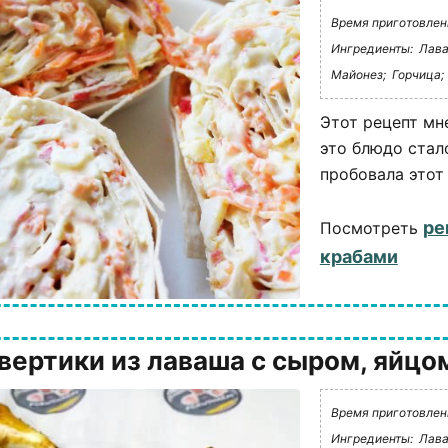
Время приготовлени
Ингредиенты:
Лава
Майонез;
Горчица;
Этот рецепт мне
это блюдо стал
пробовала этот 
ре
Посмотреть
крабами
вертики из лаваша с сыром, яйцо
Время приготовлени
Ингредиенты:
Лава