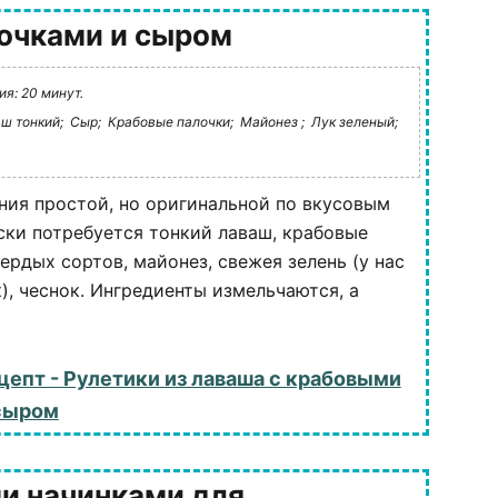
лочками и сыром
я: 20 минут.
ш тонкий;
Сыр;
Крабовые палочки;
Майонез ;
Лук зеленый;
ния простой, но оригинальной по вкусовым
ски потребуется тонкий лаваш, крабовые
ердых сортов, майонез, свежея зелень (у нас
), чеснок. Ингредиенты измельчаются, а
цепт - Рулетики из лаваша с крабовыми
сыром
и начинками для