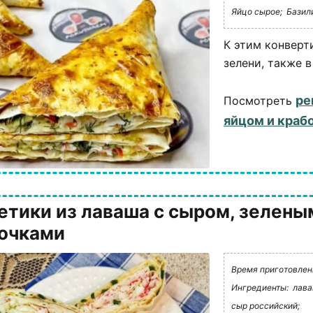
Яйцо сырое;
Базили
К этим конверт
зелени, также 
ре
Посмотреть
яйцом и краб
етики из лаваша с сыром, зелены
очками
Время приготовлени
Ингредиенты:
лава
сыр российский;