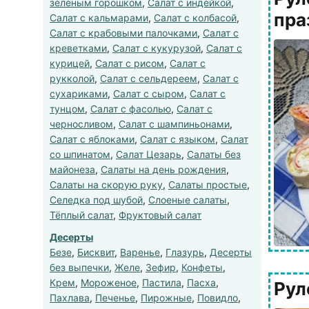
зеленым горошком
,
Салат с индейкой
,
пра
Салат с кальмарами
,
Салат с колбасой
,
Салат с крабовыми палочками
,
Салат с
креветками
,
Салат с кукурузой
,
Салат с
курицей
,
Салат с рисом
,
Салат с
рукколой
,
Салат с сельдереем
,
Салат с
сухариками
,
Салат с сыром
,
Салат с
тунцом
,
Салат с фасолью
,
Салат с
черносливом
,
Салат с шампиньонами
,
Салат с яблоками
,
Салат с языком
,
Салат
со шпинатом
,
Салат Цезарь
,
Салаты без
майонеза
,
Салаты на день рождения
,
Салаты на скорую руку
,
Салаты простые
,
Селедка под шубой
,
Слоеные салаты
,
Тёплый салат
,
Фруктовый салат
Десерты
Безе
,
Бисквит
,
Варенье
,
Глазурь
,
Десерты
без выпечки
,
Желе
,
Зефир
,
Конфеты
,
Крем
,
Мороженое
,
Пастила
,
Пасха
,
Рул
Пахлава
,
Печенье
,
Пирожные
,
Повидло
,