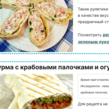
Такие рулетики
в качестве вкус
праздничный ст
ре
Посмотреть
зеленым луко
рма с крабовыми палочками и ог
Время приготовлени
Ингредиенты:
лава
крабовые палочки;
Для рецепта не