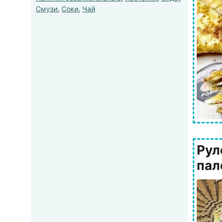
Смузи
,
Соки
,
Чай
Рул
пал