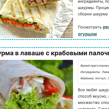
ингредиенты, п
шаурмы. Процес
сборки шаурму 
ре
Посмотреть
огурцом
рма в лаваше с крабовыми палоч
Время приготовлени
Ингредиенты:
Лава
Майонез;
Кетчуп;
Все любят шаур
способ вкусно,
множество спо
условиях. Сегод