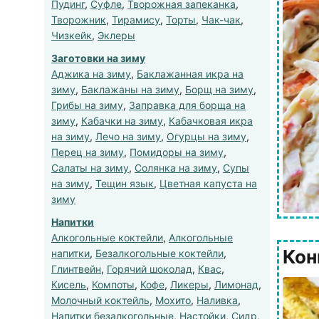
Пудинг
,
Суфле
,
Творожная запеканка
,
Творожник
,
Тирамису
,
Торты
,
Чак-чак
,
Чизкейк
,
Эклеры
Заготовки на зиму
Аджика на зиму
,
Баклажанная икра на
зиму
,
Баклажаны на зиму
,
Борщ на зиму
,
Грибы на зиму
,
Заправка для борща на
зиму
,
Кабачки на зиму
,
Кабачковая икра
на зиму
,
Лечо на зиму
,
Огурцы на зиму
,
Перец на зиму
,
Помидоры на зиму
,
Салаты на зиму
,
Солянка на зиму
,
Супы
на зиму
,
Тещин язык
,
Цветная капуста на
зиму
Напитки
Алкогольные коктейли
,
Алкогольные
Кон
напитки
,
Безалкогольные коктейли
,
Глинтвейн
,
Горячий шоколад
,
Квас
,
Кисель
,
Компоты
,
Кофе
,
Ликеры
,
Лимонад
,
Молочный коктейль
,
Мохито
,
Наливка
,
Напитки безалкогольные
,
Настойки
,
Сидр
,