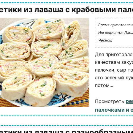
етики из лаваша с крабовыми па
Время приготовлени
Ингредиенты:
Лава
Чеснок;
Для приготовле
качествам заку
палочки, сыр тв
это зеленый лук
потом...
ре
Посмотреть
палочками и 
етики из лаваша с разнообразным