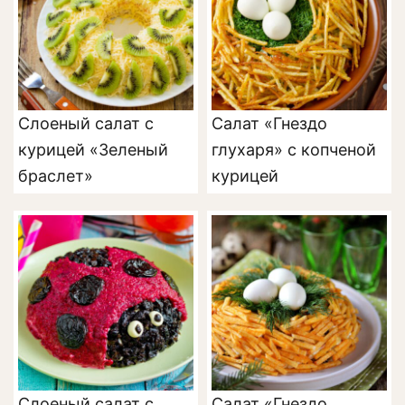
Слоеный салат с
Салат «Гнездо
курицей «Зеленый
глухаря» с копченой
браслет»
курицей
Слоеный салат с
Салат «Гнездо