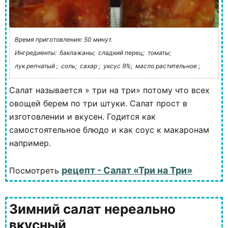
Время приготовления: 50 минут.
Ингредиенты:
баклажаны;
сладкий перец;
томаты;
лук репчатый ;
соль;
сахар ;
уксус 9%;
масло растительное ;
Салат называется » три на три» потому что всех
овощей берем по три штуки. Салат прост в
изготовлении и вкусен. Годится как
самостоятельное блюдо и как соус к макаронам
например.
рецепт - Салат «Три на Три»
Посмотреть
Зимний салат нереально
вкусный