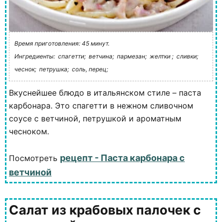
Время приготовления: 45 минут.
Ингредиенты:
спагетти;
ветчина;
пармезан;
желтки ;
сливки;
чеснок;
петрушка;
соль, перец;
Вкуснейшее блюдо в итальянском стиле – паста
карбонара. Это спагетти в нежном сливочном
соусе с ветчиной, петрушкой и ароматным
чесноком.
рецепт - Паста карбонара с
Посмотреть
ветчиной
Салат из крабовых палочек с