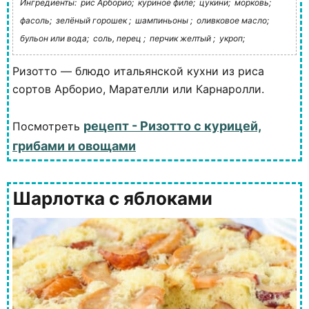
Ингредиенты:
рис Арборио;
куриное филе;
цукини;
морковь;
фасоль;
зелёный горошек ;
шампиньоны ;
оливковое масло;
бульон или вода;
соль, перец ;
перчик желтый ;
укроп;
Ризотто — блюдо итальянской кухни из риса
сортов Арборио, Марателли или Карнаролли.
рецепт - Ризотто с курицей,
Посмотреть
грибами и овощами
Шарлотка с яблоками