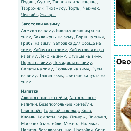
Пудинг
,
Суфле
,
Творожная запеканка
,
Творожник
,
Тирамису
,
Торты
,
Чак-чак
,
Чизкейк
,
Эклеры
Заготовки на зиму
Аджика на зиму
,
Баклажанная икра на
зиму
,
Баклажаны на зиму
,
Борщ на зиму
,
Грибы на зиму
,
Заправка для борща на
зиму
,
Кабачки на зиму
,
Кабачковая икра
на зиму
,
Лечо на зиму
,
Огурцы на зиму
,
Ово
Перец на зиму
,
Помидоры на зиму
,
Салаты на зиму
,
Солянка на зиму
,
Супы
на зиму
,
Тещин язык
,
Цветная капуста на
зиму
Напитки
Алкогольные коктейли
,
Алкогольные
напитки
,
Безалкогольные коктейли
,
Глинтвейн
,
Горячий шоколад
,
Квас
,
Кисель
,
Компоты
,
Кофе
,
Ликеры
,
Лимонад
,
Молочный коктейль
,
Мохито
,
Наливка
,
Напитки безалкогольные
,
Настойки
,
Сидр
,