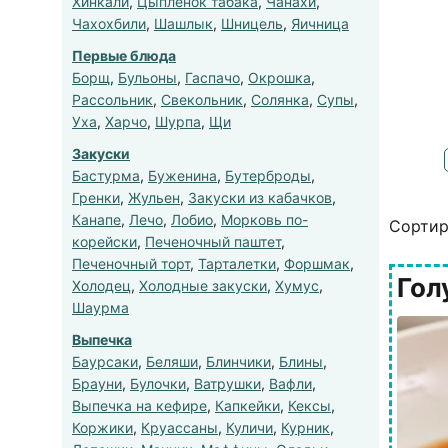
Хинкали
,
Цыпленок табака
,
Чанахи
,
Чахохбили
,
Шашлык
,
Шницель
,
Яичница
Первые блюда
Борщ
,
Бульоны
,
Гаспачо
,
Окрошка
,
Рассольник
,
Свекольник
,
Солянка
,
Супы
,
Уха
,
Харчо
,
Шурпа
,
Щи
Закуски
Бастурма
,
Буженина
,
Бутерброды
,
Гренки
,
Жульен
,
Закуски из кабачков
,
Канапе
,
Лечо
,
Лобио
,
Морковь по-
Сортир
корейски
,
Печеночный паштет
,
Печеночный торт
,
Тарталетки
,
Форшмак
,
Гол
Холодец
,
Холодные закуски
,
Хумус
,
Шаурма
Выпечка
Баурсаки
,
Беляши
,
Блинчики
,
Блины
,
Брауни
,
Булочки
,
Ватрушки
,
Вафли
,
Выпечка на кефире
,
Капкейки
,
Кексы
,
Коржики
,
Круассаны
,
Куличи
,
Курник
,