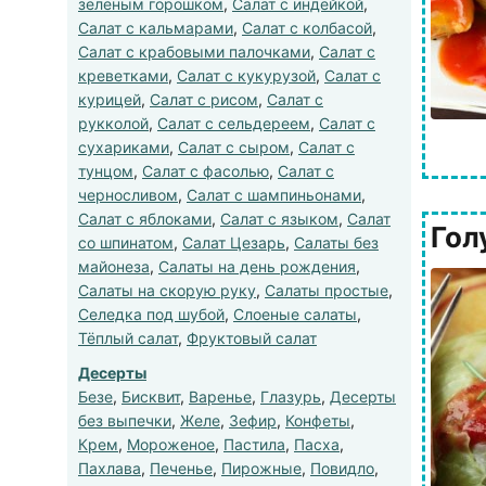
зеленым горошком
,
Салат с индейкой
,
Салат с кальмарами
,
Салат с колбасой
,
Салат с крабовыми палочками
,
Салат с
креветками
,
Салат с кукурузой
,
Салат с
курицей
,
Салат с рисом
,
Салат с
рукколой
,
Салат с сельдереем
,
Салат с
сухариками
,
Салат с сыром
,
Салат с
тунцом
,
Салат с фасолью
,
Салат с
черносливом
,
Салат с шампиньонами
,
Салат с яблоками
,
Салат с языком
,
Салат
Гол
со шпинатом
,
Салат Цезарь
,
Салаты без
майонеза
,
Салаты на день рождения
,
Салаты на скорую руку
,
Салаты простые
,
Селедка под шубой
,
Слоеные салаты
,
Тёплый салат
,
Фруктовый салат
Десерты
Безе
,
Бисквит
,
Варенье
,
Глазурь
,
Десерты
без выпечки
,
Желе
,
Зефир
,
Конфеты
,
Крем
,
Мороженое
,
Пастила
,
Пасха
,
Пахлава
,
Печенье
,
Пирожные
,
Повидло
,