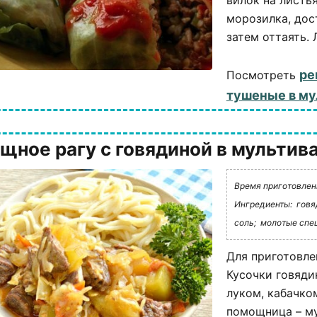
вилок на листья
морозилка, дос
затем оттаять. 
ре
Посмотреть
тушеные в му
щное рагу с говядиной в мультив
Время приготовления
Ингредиенты:
говя
соль;
молотые спе
Для приготовле
Кусочки говяди
луком, кабачко
помощница – му