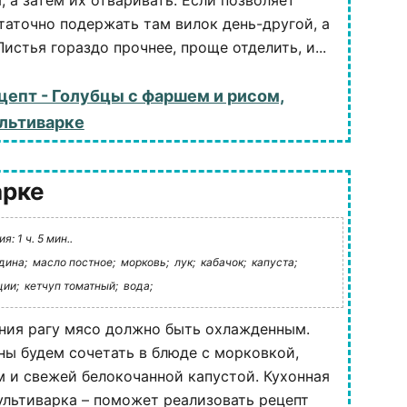
, а затем их отваривать. Если позволяет
таточно подержать там вилок день-другой, а
Листья гораздо прочнее, проще отделить, и...
цепт - Голубцы с фаршем и рисом,
льтиварке
арке
: 1 ч. 5 мин..
дина;
масло постное;
морковь;
лук;
кабачок;
капуста;
ции;
кетчуп томатный;
вода;
ния рагу мясо должно быть охлажденным.
ны будем сочетать в блюде с морковкой,
м и свежей белокочанной капустой. Кухонная
льтиварка – поможет реализовать рецепт