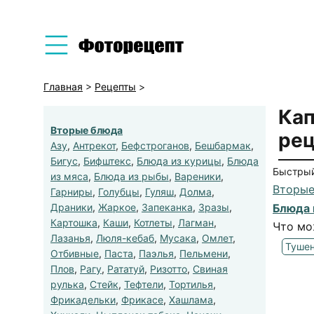
Главная
>
Рецепты
>
Кап
Вторые блюда
рец
Азу
,
Антрекот
,
Бефстроганов
,
Бешбармак
,
Бигус
,
Бифштекс
,
Блюда из курицы
,
Блюда
Быстрый
из мяса
,
Блюда из рыбы
,
Вареники
,
Вторые
Гарниры
,
Голубцы
,
Гуляш
,
Долма
,
Драники
,
Жаркое
,
Запеканка
,
Зразы
,
Блюда 
Картошка
,
Каши
,
Котлеты
,
Лагман
,
Что мо
Лазанья
,
Люля-кебаб
,
Мусака
,
Омлет
,
Тушен
Отбивные
,
Паста
,
Паэлья
,
Пельмени
,
Плов
,
Рагу
,
Рататуй
,
Ризотто
,
Свиная
рулька
,
Стейк
,
Тефтели
,
Тортилья
,
Фрикадельки
,
Фрикасе
,
Хашлама
,