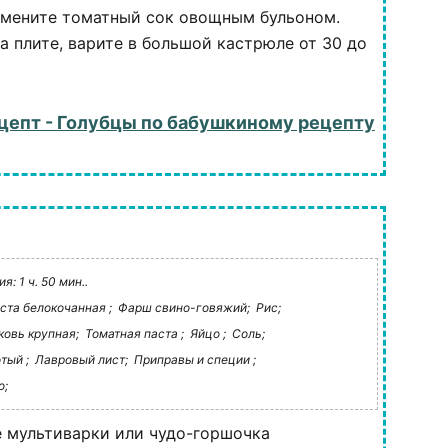
амените томатный сок овощным бульоном.
а плите, варите в большой кастрюле от 30 до
цепт - Голубцы по бабушкиному рецепту
: 1 ч. 50 мин..
ста белокочанная ;
Фарш свино-говяжий;
Рис;
овь крупная;
Томатная паста ;
Яйцо ;
Соль;
тый ;
Лавровый лист;
Приправы и специи ;
о;
 мультиварки или чудо-горшочка