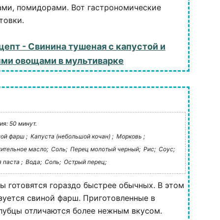
ами, помидорами. Вот гастрономические
товки.
цепт - Свинина тушеная с капустой и
ми овощами в мультиварке
я: 50 минут.
ой фарш ;
Капуста (небольшой кочан) ;
Морковь ;
ительное масло;
Соль;
Перец молотый черный;
Рис;
Соус;
 паста ;
Вода;
Соль;
Острый перец;
ы готовятся гораздо быстрее обычных. В этом
зуется свиной фарш. Приготовленные в
лубцы отличаются более нежным вкусом.