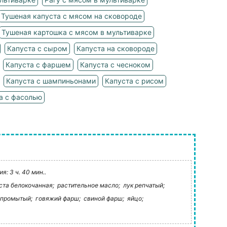
Тушеная капуста с мясом на сковороде
Тушеная картошка с мясом в мультиварке
Капуста с сыром
Капуста на сковороде
Капуста с фаршем
Капуста с чесноком
Капуста с шампиньонами
Капуста с рисом
а с фасолью
: 3 ч. 40 мин..
ста белокочанная;
растительное масло;
лук репчатый;
 промытый;
говяжий фарш;
свиной фарш;
яйцо;