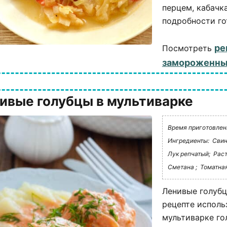
перцем, кабачк
подробности го
ре
Посмотреть
замороженны
ивые голубцы в мультиварке
Время приготовлени
Ингредиенты:
Свин
Лук репчатый;
Раст
Сметана ;
Томатная
Ленивые голубц
рецепте исполь
мультиварке го