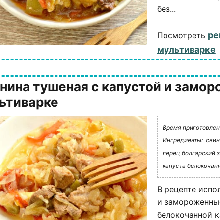
без...
ре
Посмотреть
мультиварке
нина тушеная с капустой и замо
ьтиварке
Время приготовлени
Ингредиенты:
свин
перец болгарский 
капуста белокочанн
В рецепте испо
и замороженные
белокочанной к