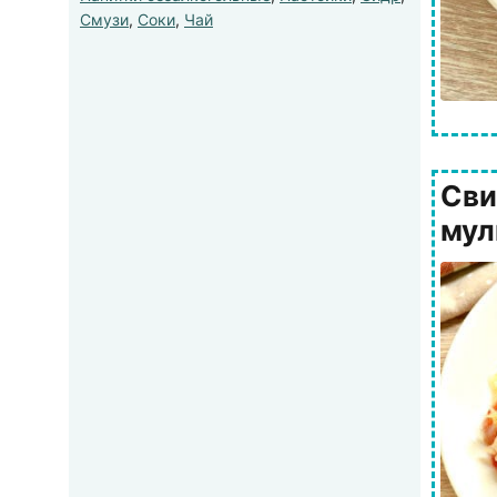
Смузи
,
Соки
,
Чай
Сви
мул