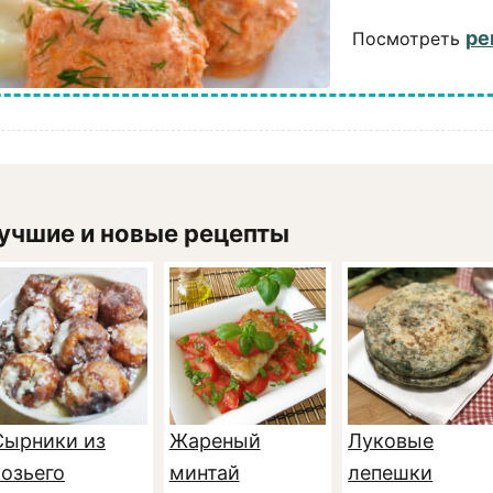
ре
Посмотреть
учшие и новые рецепты
Сырники из
Жареный
Луковые
козьего
минтай
лепешки