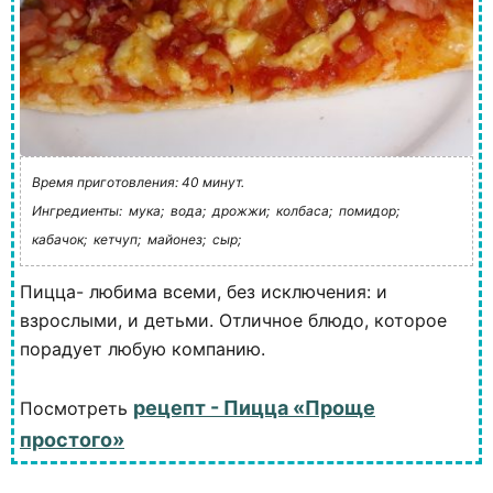
Время приготовления: 40 минут.
Ингредиенты:
мука;
вода;
дрожжи;
колбаса;
помидор;
кабачок;
кетчуп;
майонез;
сыр;
Пицца- любима всеми, без исключения: и
взрослыми, и детьми. Отличное блюдо, которое
порадует любую компанию.
рецепт - Пицца «Проще
Посмотреть
простого»