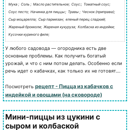
Мука ;
Соль ;
Масло растительное;
Соус:;
Томатный соус;
Соус песто;
Начинка для пиццы:;
Травы ;
Чеснок (приправа);
Сыр моцарелла;
Сыр пармезан;
еленый перец сладкий;
Жареный брокколи;
Жареная кукуруза;
Колбаска из индейки;
Кусочки куриного филе;
У любого садовода — огородника есть две
основные проблемы. Как получить богатый
урожай, и что с ним потом делать. Особенно если
речь идет о кабачках, как только их не готовят....
рецепт - Пицца из кабачков с
Посмотреть
индейкой и овощами (на сковороде)
Мини-пиццы из цукини с
сыром и колбаской