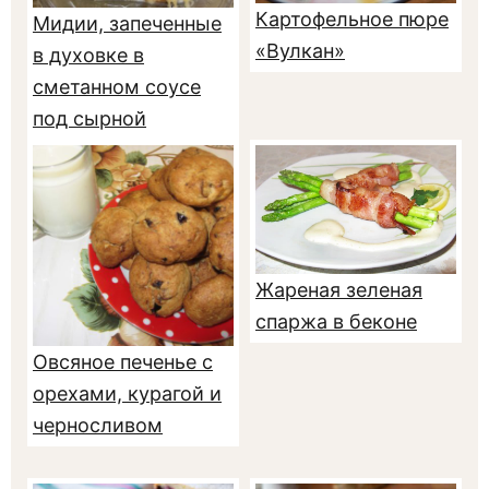
Картофельное пюре
Мидии, запеченные
«Вулкан»
в духовке в
сметанном соусе
под сырной
корочкой
Жареная зеленая
спаржа в беконе
Овсяное печенье с
орехами, курагой и
черносливом