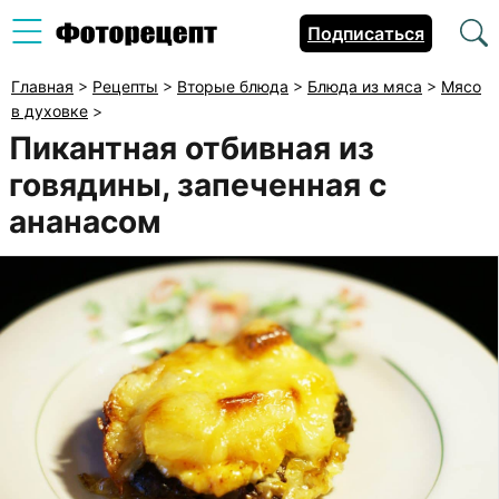
Подписаться
Главная
>
Рецепты
>
Вторые блюда
>
Блюда из мяса
>
Мясо
в духовке
>
Пикантная отбивная из
говядины, запеченная с
ананасом