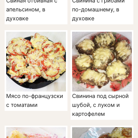
Свиная отбивная с
Свинина с грибами
апельсином, в
по-домашнему, в
духовке
духовке
Мясо по-французски
Свинина под сырной
с томатами
шубой, с луком и
картофелем