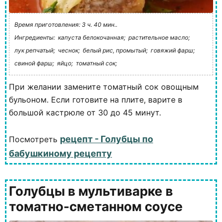
Время приготовления: 3 ч. 40 мин..
Ингредиенты:
капуста белокочанная;
растительное масло;
лук репчатый;
чеснок;
белый рис, промытый;
говяжий фарш;
свиной фарш;
яйцо;
томатный сок;
При желании замените томатный сок овощным
бульоном. Если готовите на плите, варите в
большой кастрюле от 30 до 45 минут.
рецепт - Голубцы по
Посмотреть
бабушкиному рецепту
Голубцы в мультиварке в
томатно-сметанном соусе