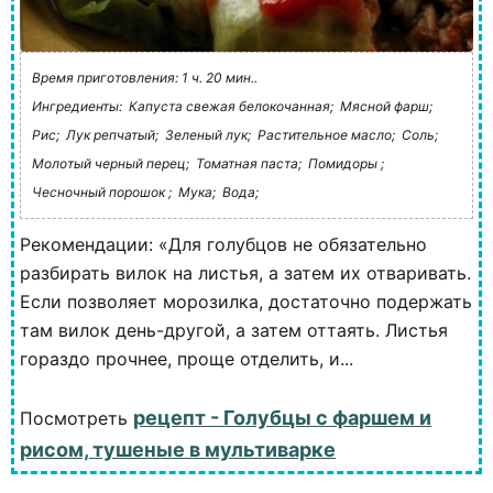
Время приготовления: 1 ч. 20 мин..
Ингредиенты:
Капуста свежая белокочанная;
Мясной фарш;
Рис;
Лук репчатый;
Зеленый лук;
Растительное масло;
Соль;
Молотый черный перец;
Томатная паста;
Помидоры ;
Чесночный порошок ;
Мука;
Вода;
Рекомендации: «Для голубцов не обязательно
разбирать вилок на листья, а затем их отваривать.
Если позволяет морозилка, достаточно подержать
там вилок день-другой, а затем оттаять. Листья
гораздо прочнее, проще отделить, и...
рецепт - Голубцы с фаршем и
Посмотреть
рисом, тушеные в мультиварке