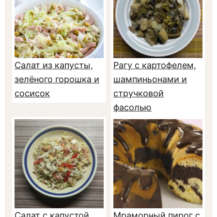
Салат из капусты,
Рагу с картофелем,
зелёного горошка и
шампиньонами и
сосисок
стручковой
фасолью
Салат с капустой,
Мраморный пирог с