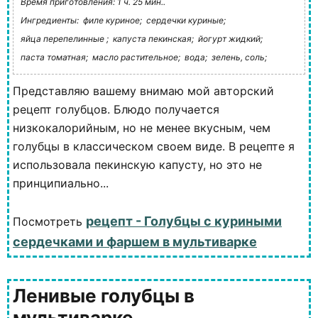
Время приготовления: 1 ч. 25 мин..
Ингредиенты:
филе куриное;
сердечки куриные;
яйца перепелинные ;
капуста пекинская;
йогурт жидкий;
паста томатная;
масло растительное;
вода;
зелень, соль;
Представляю вашему внимаю мой авторский
рецепт голубцов. Блюдо получается
низкокалорийным, но не менее вкусным, чем
голубцы в классическом своем виде. В рецепте я
использовала пекинскую капусту, но это не
принципиально...
рецепт - Голубцы с куриными
Посмотреть
сердечками и фаршем в мультиварке
Ленивые голубцы в
мультиварке