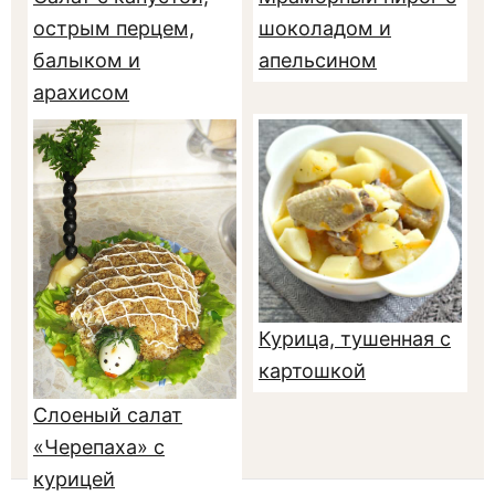
острым перцем,
шоколадом и
балыком и
апельсином
арахисом
Курица, тушенная с
картошкой
Слоеный салат
«Черепаха» с
курицей