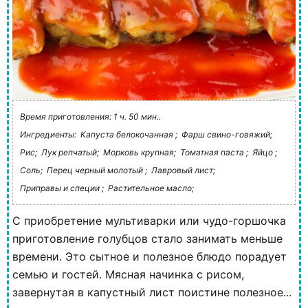
Время приготовления: 1 ч. 50 мин..
Ингредиенты:
Капуста белокочанная ;
Фарш свино-говяжий;
Рис;
Лук репчатый;
Морковь крупная;
Томатная паста ;
Яйцо ;
Соль;
Перец черный молотый ;
Лавровый лист;
Приправы и специи ;
Растительное масло;
С приобретение мультиварки или чудо-горшочка
приготовление голубцов стало занимать меньше
времени. Это сытное и полезное блюдо порадует
семью и гостей. Мясная начинка с рисом,
завернутая в капустный лист поистине полезное...