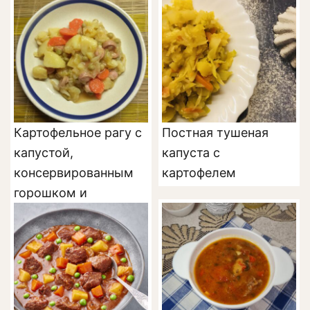
Картофельное рагу с
Постная тушеная
капустой,
капуста с
консервированным
картофелем
горошком и
сардельками