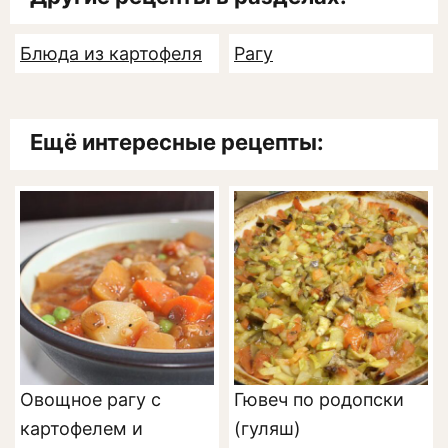
Блюда из картофеля
Рагу
Ещё интересные рецепты:
Овощное рагу с
Гювеч по родопски
картофелем и
(гуляш)