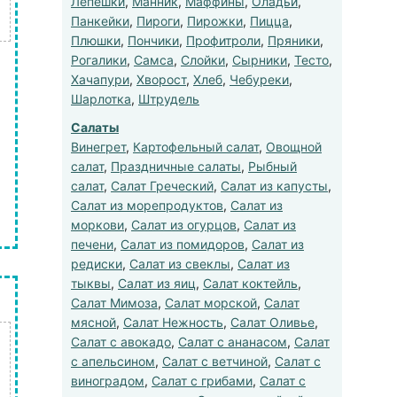
Лепешки
,
Манник
,
Маффины
,
Оладьи
,
Панкейки
,
Пироги
,
Пирожки
,
Пицца
,
Плюшки
,
Пончики
,
Профитроли
,
Пряники
,
Рогалики
,
Самса
,
Слойки
,
Сырники
,
Тесто
,
Хачапури
,
Хворост
,
Хлеб
,
Чебуреки
,
Шарлотка
,
Штрудель
Салаты
Винегрет
,
Картофельный салат
,
Овощной
салат
,
Праздничные салаты
,
Рыбный
салат
,
Салат Греческий
,
Салат из капусты
,
Салат из морепродуктов
,
Салат из
моркови
,
Салат из огурцов
,
Салат из
печени
,
Салат из помидоров
,
Салат из
редиски
,
Салат из свеклы
,
Салат из
тыквы
,
Салат из яиц
,
Салат коктейль
,
Салат Мимоза
,
Салат морской
,
Салат
мясной
,
Салат Нежность
,
Салат Оливье
,
Салат с авокадо
,
Салат с ананасом
,
Салат
с апельсином
,
Салат с ветчиной
,
Салат с
виноградом
,
Салат с грибами
,
Салат с