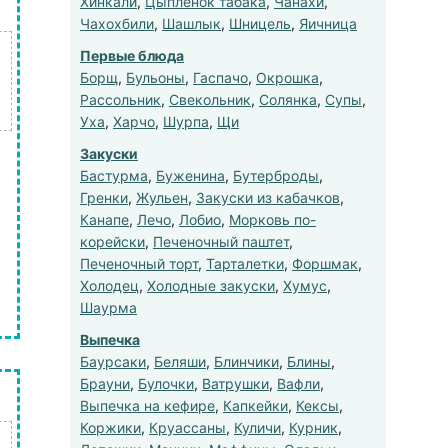
Хинкали
,
Цыпленок табака
,
Чанахи
,
Чахохбили
,
Шашлык
,
Шницель
,
Яичница
Первые блюда
Борщ
,
Бульоны
,
Гаспачо
,
Окрошка
,
Рассольник
,
Свекольник
,
Солянка
,
Супы
,
Уха
,
Харчо
,
Шурпа
,
Щи
Закуски
Бастурма
,
Буженина
,
Бутерброды
,
Гренки
,
Жульен
,
Закуски из кабачков
,
Канапе
,
Лечо
,
Лобио
,
Морковь по-
корейски
,
Печеночный паштет
,
Печеночный торт
,
Тарталетки
,
Форшмак
,
Холодец
,
Холодные закуски
,
Хумус
,
Шаурма
Выпечка
Баурсаки
,
Беляши
,
Блинчики
,
Блины
,
Брауни
,
Булочки
,
Ватрушки
,
Вафли
,
Выпечка на кефире
,
Капкейки
,
Кексы
,
Коржики
,
Круассаны
,
Куличи
,
Курник
,