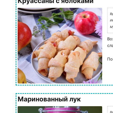
Круассаны с яблоками
В
И
М
Во
сл
По
Маринованный лук
В