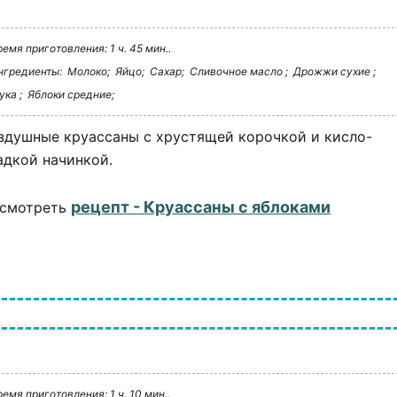
ремя приготовления: 1 ч. 45 мин..
нгредиенты:
Молоко;
Яйцо;
Сахар;
Сливочное масло ;
Дрожжи сухие ;
ука ;
Яблоки средние;
здушные круассаны с хрустящей корочкой и кисло-
адкой начинкой.
рецепт - Круассаны с яблоками
смотреть
ремя приготовления: 1 ч. 10 мин..