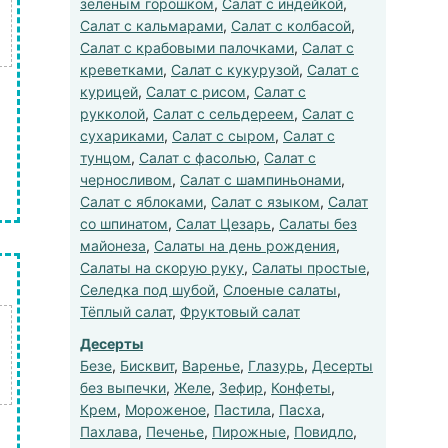
зеленым горошком
,
Салат с индейкой
,
Салат с кальмарами
,
Салат с колбасой
,
Салат с крабовыми палочками
,
Салат с
креветками
,
Салат с кукурузой
,
Салат с
курицей
,
Салат с рисом
,
Салат с
рукколой
,
Салат с сельдереем
,
Салат с
сухариками
,
Салат с сыром
,
Салат с
тунцом
,
Салат с фасолью
,
Салат с
черносливом
,
Салат с шампиньонами
,
Салат с яблоками
,
Салат с языком
,
Салат
со шпинатом
,
Салат Цезарь
,
Салаты без
майонеза
,
Салаты на день рождения
,
Салаты на скорую руку
,
Салаты простые
,
Селедка под шубой
,
Слоеные салаты
,
Тёплый салат
,
Фруктовый салат
Десерты
Безе
,
Бисквит
,
Варенье
,
Глазурь
,
Десерты
без выпечки
,
Желе
,
Зефир
,
Конфеты
,
Крем
,
Мороженое
,
Пастила
,
Пасха
,
Пахлава
,
Печенье
,
Пирожные
,
Повидло
,