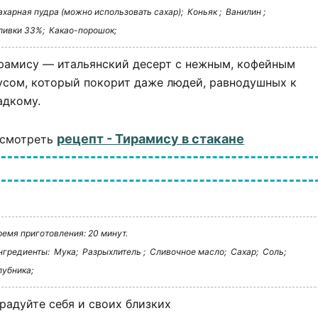
ахарная пудра (можно использовать сахар);
Коньяк ;
Ванилин ;
ливки 33%;
Какао-порошок;
рамису — итальянский десерт с нежным, кофейным
усом, который покорит даже людей, равнодушных к
адкому.
рецепт - Тирамису в стакане
смотреть
ремя приготовления: 20 минут.
нгредиенты:
Мука;
Разрыхлитель ;
Сливочное масло;
Сахар;
Соль;
лубника;
радуйте себя и своих близких