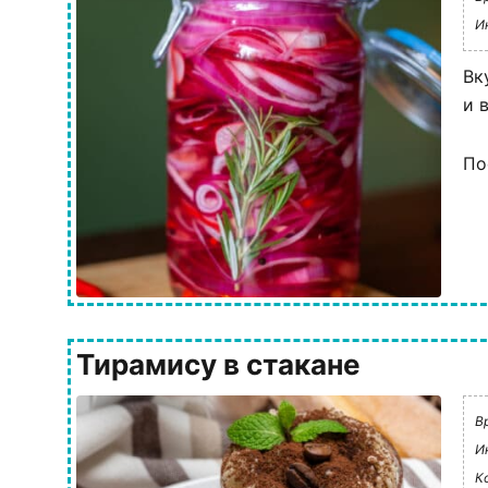
И
Вк
и 
По
Тирамису в стакане
В
И
К