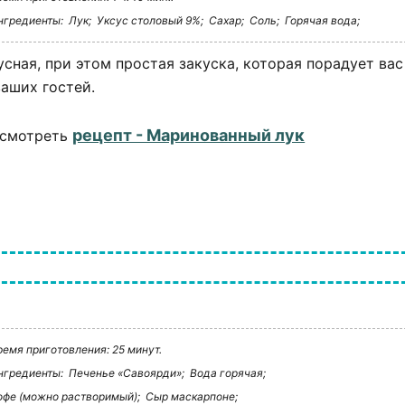
нгредиенты:
Лук;
Уксус столовый 9%;
Сахар;
Соль;
Горячая вода;
усная, при этом простая закуска, которая порадует вас
ваших гостей.
рецепт - Маринованный лук
смотреть
ремя приготовления: 25 минут.
нгредиенты:
Печенье «Савоярди»;
Вода горячая;
офе (можно растворимый);
Сыр маскарпоне;