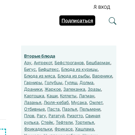
ВХОД
Подписаться
Вторые блюда
Азу
,
Антрекот
,
Бефстроганов
,
Бешбармак
,
Бигус
,
Бифштекс
,
Блюда из курицы
,
Блюда из мяса
,
Блюда из рыбы
,
Вареники
,
Гарниры
,
Голубцы
,
Гуляш
,
Долма
,
Драники
,
Жаркое
,
Запеканка
,
Зразы
,
Картошка
,
Каши
,
Котлеты
,
Лагман
,
Лазанья
,
Люля-кебаб
,
Мусака
,
Омлет
,
Отбивные
,
Паста
,
Паэлья
,
Пельмени
,
Плов
,
Рагу
,
Рататуй
,
Ризотто
,
Свиная
рулька
,
Стейк
,
Тефтели
,
Тортилья
,
Фрикадельки
,
Фрикасе
,
Хашлама
,