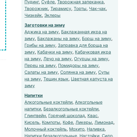
Пудинг
,
Суфле
,
Творожная запеканка
,
Творожник
,
Тирамису
,
Торты
,
Чак-чак
,
Чизкейк
,
Эклеры
Заготовки на зиму
Аджика на зиму
,
Баклажанная икра на
зиму
,
Баклажаны на зиму
,
Борщ на зиму
,
Грибы на зиму
,
Заправка для борща на
зиму
,
Кабачки на зиму
,
Кабачковая икра
на зиму
,
Лечо на зиму
,
Огурцы на зиму
,
Перец на зиму
,
Помидоры на зиму
,
Салаты на зиму
,
Солянка на зиму
,
Супы
на зиму
,
Тещин язык
,
Цветная капуста на
зиму
Напитки
Алкогольные коктейли
,
Алкогольные
напитки
,
Безалкогольные коктейли
,
Глинтвейн
,
Горячий шоколад
,
Квас
,
Кисель
,
Компоты
,
Кофе
,
Ликеры
,
Лимонад
,
Молочный коктейль
,
Мохито
,
Наливка
,
Напитки безалкогольные
,
Настойки
,
Сидр
,