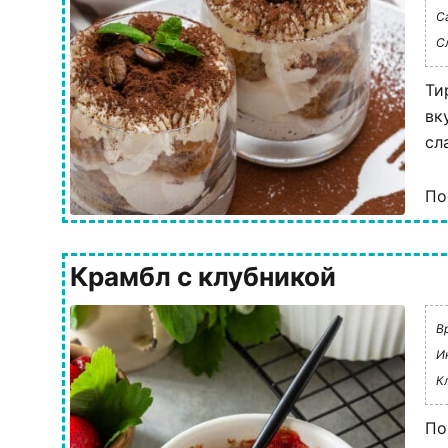
С
С
Ти
вк
сл
По
Крамбл с клубникой
В
И
К
По