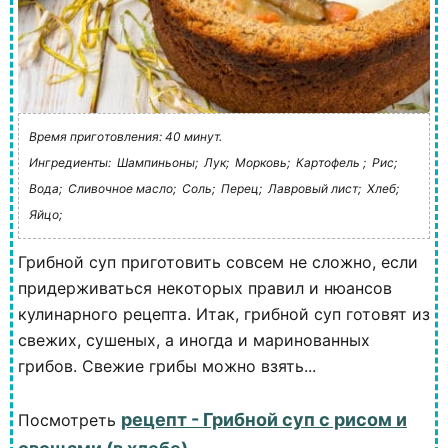
Время приготовления: 40 минут.
Ингредиенты:
Шампиньоны;
Лук;
Морковь;
Картофель ;
Рис;
Вода;
Сливочное масло;
Соль;
Перец;
Лавровый лист;
Хлеб;
Яйцо;
Грибной суп приготовить совсем не сложно, если
придерживаться некоторых правил и нюансов
кулинарного рецепта. Итак, грибной суп готовят из
свежих, сушеных, а иногда и маринованных
грибов. Свежие грибы можно взять...
рецепт - Грибной суп с рисом и
Посмотреть