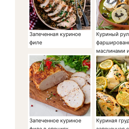
Запеченная куриное
Куриный рул
филе
фарширован
маслинами 
Запеченное куриное
Куриная груд
филе в специях
запеченная 