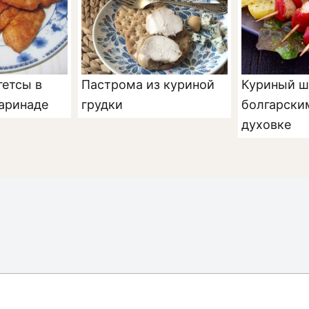
гетсы в
Пастрома из куриной
Куриный ш
аринаде
грудки
болгарски
духовке