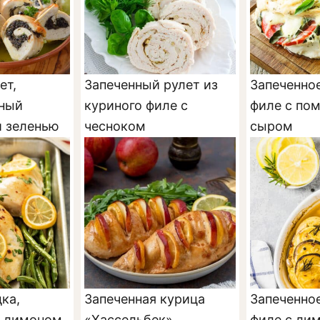
ет,
Запеченный рулет из
Запеченно
ный
куриного филе с
филе с по
и зеленью
чесноком
сыром
ка,
Запеченная курица
Запеченно
с лимоном
«Хассельбек»,
филе с ли