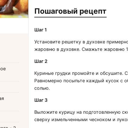
Пошаговый рецепт
Шаг 1
Установите решетку в духовке примерно
жаровню в духовке. Смажьте жаровню 1
Шаг 2
ное
Куриные грудки промойте и обсушите.
Равномерно посыпьте каждый кусок с о
солью.
ая
Шаг 3
Выложите курицу на подготовленную ск
сверху измельченными чесноком и луко
ного
- 2