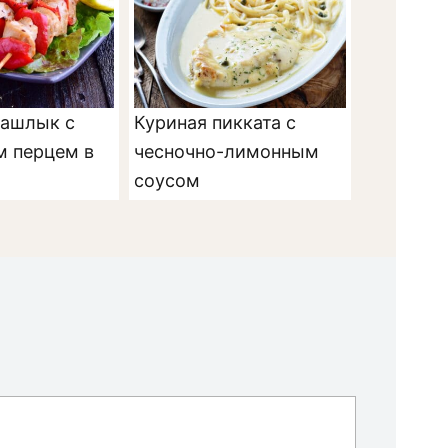
ашлык с
Куриная пикката с
м перцем в
чесночно-лимонным
соусом