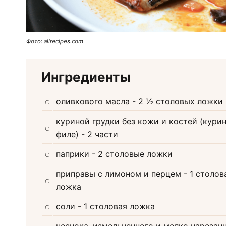
Фото: allrecipes.com
Ингредиенты
оливкового масла
- 2 ½ столовых ложки
куриной грудки без кожи и костей (кури
филе)
- 2 части
паприки
- 2 столовые ложки
приправы с лимоном и перцем
- 1 столов
ложка
соли
- 1 столовая ложка
чеснока, измельченного и мелко нарезан