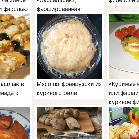
й фасолью
фаршированная
яблоками
ашлык в
Мясо по-французски из
«Куриные 
наде с
куриного филе
или фарши
куриное ф