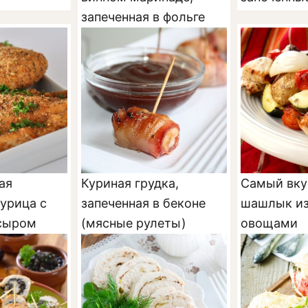
запеченная в фольге
ая
Куриная грудка,
Самый вк
курица с
запеченная в беконе
шашлык из
 сыром
(мясные рулеты)
овощами