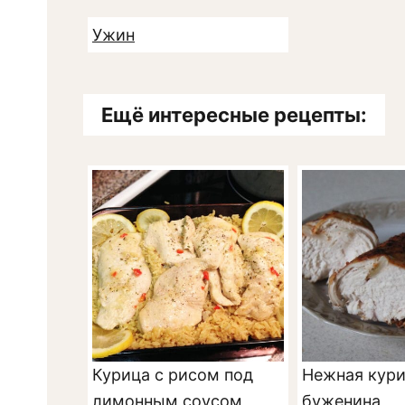
Ужин
Ещё интересные рецепты:
Курица с рисом под
Нежная кури
лимонным соусом
буженина