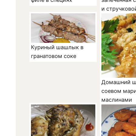
и стручково
Куриный шашлык в
гранатовом соке
Домашний ш
соевом мари
маслинами