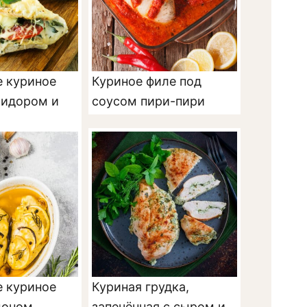
е куриное
Куриное филе под
мидором и
соусом пири-пири
е куриное
Куриная грудка,
моном
запечённая с сыром и