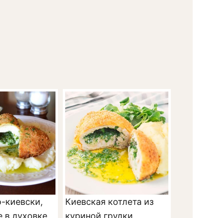
-киевски,
Киевская котлета из
 в духовке
куриной грудки