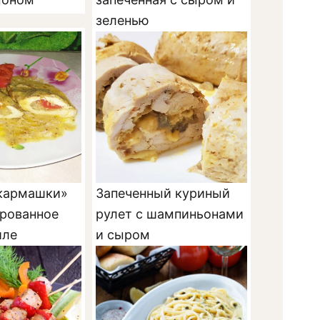
зеленью
кармашки»
Запеченный куриный
рованное
рулет с шампиньонами
иле
и сыром