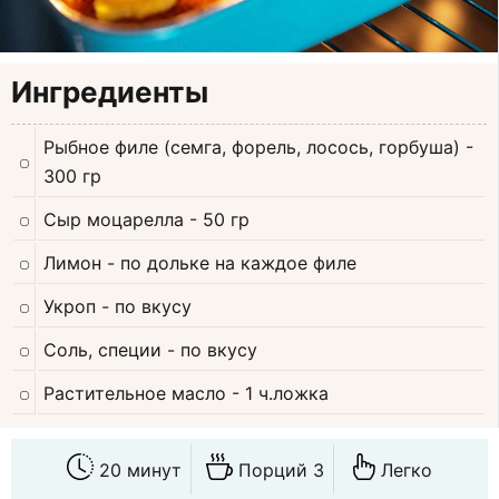
Ингредиенты
Рыбное филе (семга, форель, лосось, горбуша)
-
300 гр
Сыр моцарелла
- 50 гр
Лимон
- по дольке на каждое филе
Укроп
- по вкусу
Соль, специи
- по вкусу
Растительное масло
- 1 ч.ложка
20 минут
Порций 3
Легко