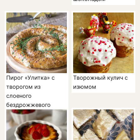
Пирог «Улитка» с
Творожный кулич с
творогом из
изюмом
слоеного
бездрожжевого
теста