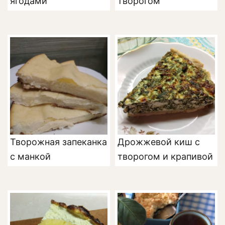
ягодами
творогом
Творожная запеканка
Дрожжевой киш с
с манкой
творогом и крапивой