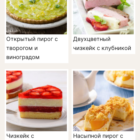
Открытый пирог с
Двухцветный
творогом и
чизкейк с клубникой
виноградом
Чизкейк с
Насыпной пирог с