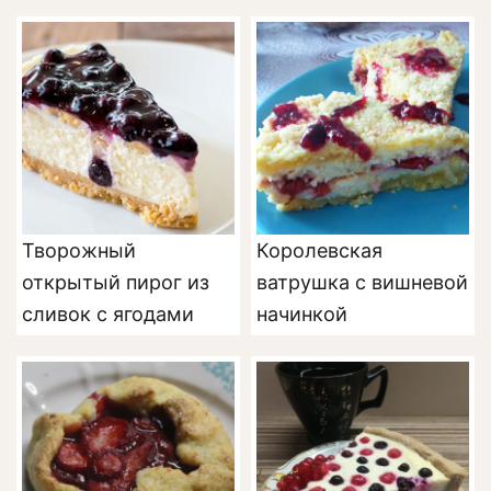
Творожный
Королевская
открытый пирог из
ватрушка с вишневой
сливок с ягодами
начинкой