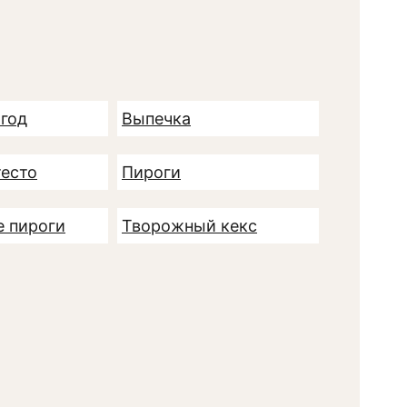
ягод
Выпечка
тесто
Пироги
 пироги
Творожный кекс