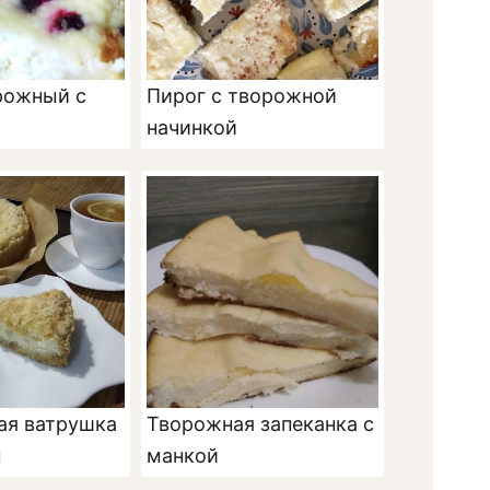
рожный с
Пирог с творожной
начинкой
ая ватрушка
Творожная запеканка с
м
манкой