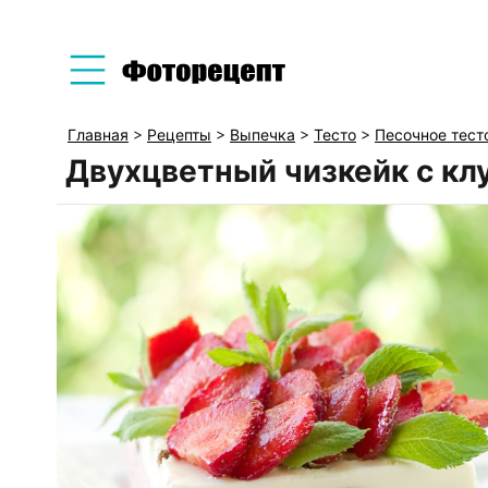
Главная
>
Рецепты
>
Выпечка
>
Тесто
>
Песочное тест
Двухцветный чизкейк с кл