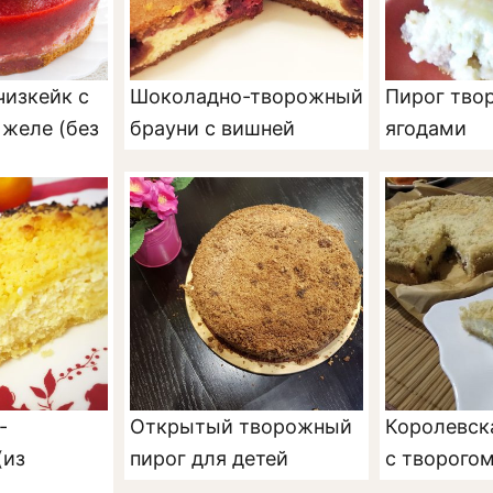
изкейк с
Шоколадно-творожный
Пирог тво
желе (без
брауни с вишней
ягодами
-
Открытый творожный
Королевск
(из
пирог для детей
с творого