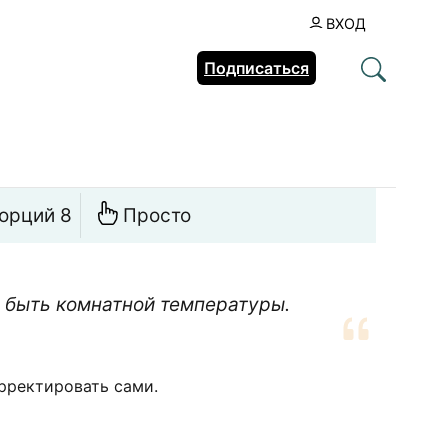
ВХОД
Подписаться
орций 8
Просто
 быть комнатной температуры.
рректировать сами.