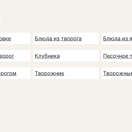
овке
Блюда из творога
Блюда из 
ворог
Клубника
Песочное 
орогом
Творожник
Творожные