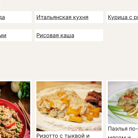
да
Итальянская кухня
Курица с 
ами
Рисовая каша
Паэлья по-
Ризотто с тыквой и
мясом и