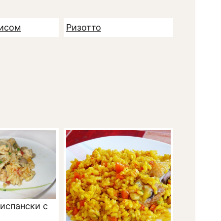
рисом
Ризотто
испански с