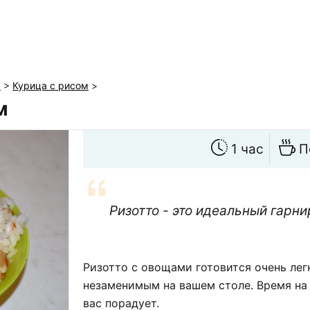
ы
>
Курица с рисом
>
м
1 час
П
Ризотто - это идеальный гарни
Ризотто с овощами готовится очень лег
незаменимым на вашем столе. Время на 
вас порадует.