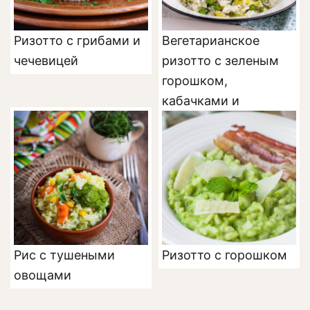
Ризотто с грибами и
Вегетарианское
чечевицей
ризотто с зеленым
горошком,
кабачками и
шпинатом
Рис с тушеными
Ризотто с горошком
овощами