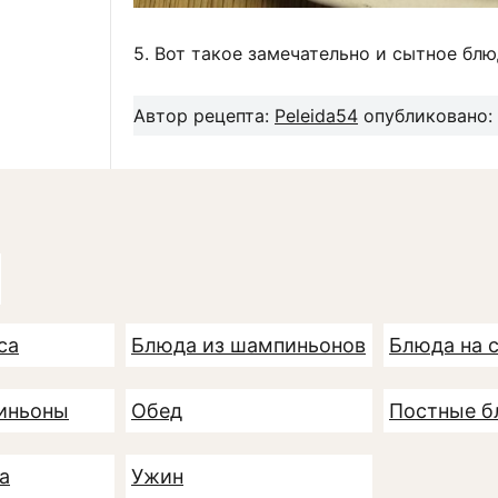
5. Вот такое замечательно и сытное блю
Автор рецепта:
Peleida54
опубликовано: 
са
Блюда из шампиньонов
Блюда на 
иньоны
Обед
Постные б
а
Ужин