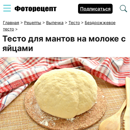
Подписаться
Главная
>
Рецепты
>
Выпечка
>
Тесто
>
Бездрожжевое
тесто
>
Тесто для мантов на молоке с
яйцами