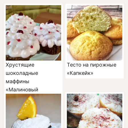
Хрустящие
Тесто на пирожные
шоколадные
«Капкейк»
маффины
«Малиновый
восторг»