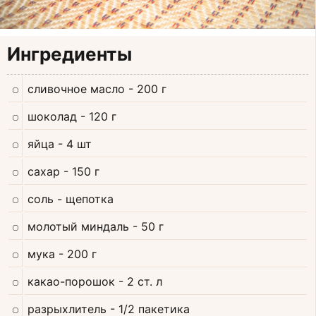
Ингредиенты
сливочное масло
- 200 г
шоколад
- 120 г
яйца
- 4 шт
сахар
- 150 г
соль
- щепотка
молотый миндаль
- 50 г
мука
- 200 г
какао-порошок
- 2 ст. л
разрыхлитель
- 1/2 пакетика