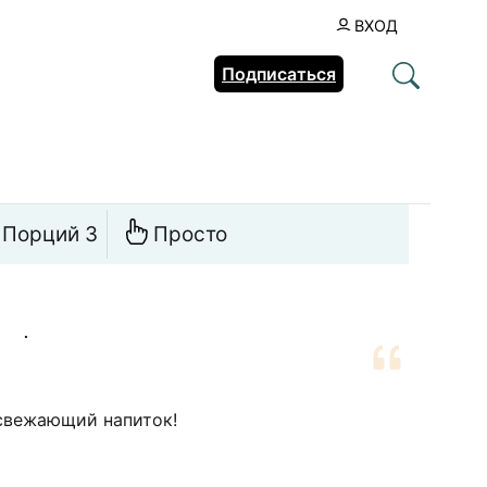
ВХОД
Подписаться
Порций 3
Просто
.
свежающий напиток!