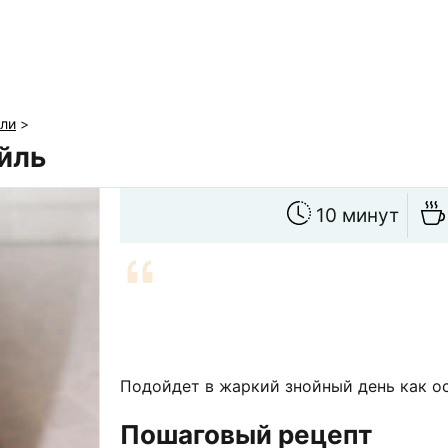
йли
>
йль
10 минут
Подойдет в жаркий знойный день как о
Пошаговый рецепт