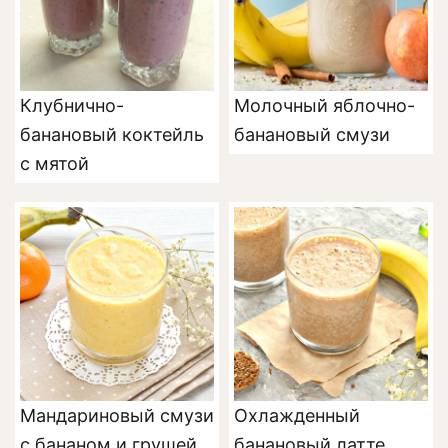
Клубнично-
Молочный яблочно-
банановый коктейль
банановый смузи
с мятой
Мандариновый смузи
Охлажденный
с бананом и грушей
банановый латте