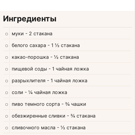
Ингредиенты
муки
- 2 стакана
белого сахара
- 1 ½ стакана
какао-порошка
- ½ стакана
пищевой соды
- 1 чайная ложка
разрыхлителя
- 1 чайная ложка
соли
- ¼ чайная ложка
пиво темного сорта
- ¾ чашки
обезжиренные сливки
- ¾ стакана
сливочного масла
- ½ стакана