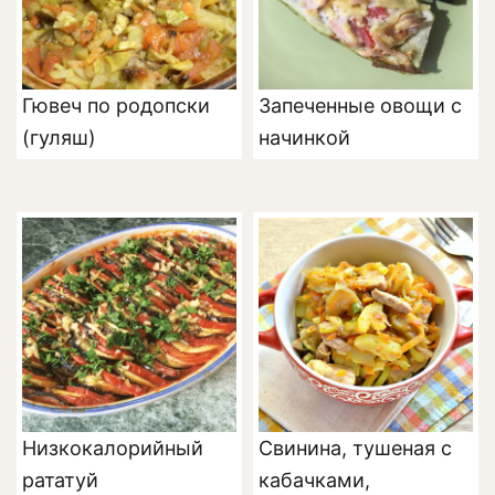
Гювеч по родопски
Запеченные овощи с
(гуляш)
начинкой
Низкокалорийный
Свинина, тушеная с
рататуй
кабачками,