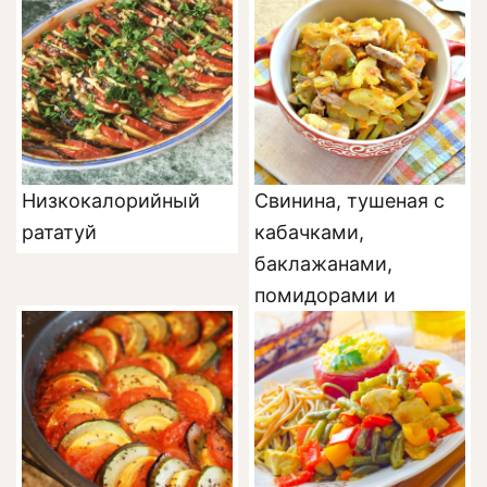
Низкокалорийный
Свинина, тушеная с
рататуй
кабачками,
баклажанами,
помидорами и
перцем (рагу)