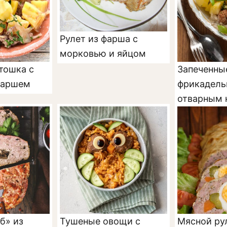
Рулет из фарша с
морковью и яйцом
тошка с
Запеченны
фаршем
фрикадель
отварным 
б» из
Тушеные овощи с
Мясной ру