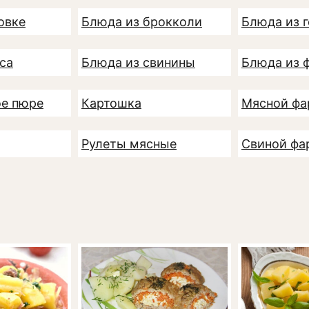
овке
Блюда из брокколи
Блюда из 
са
Блюда из свинины
Блюда из 
ое пюре
Картошка
Мясной ф
Рулеты мясные
Свиной фа