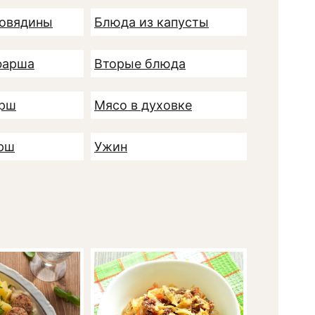
говядины
Блюда из капусты
фарша
Вторые блюда
арш
Мясо в духовке
рш
Ужин