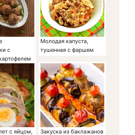
е
Молодая капуста,
ки с
тушенная с фаршем
картофелем
лет с яйцом,
Закуска из баклажанов