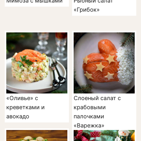
Мимоза с мышками
Рыбный салат
«Грибок»
«Оливье» с
Слоеный салат с
креветками и
крабовыми
авокадо
палочками
«Варежка»