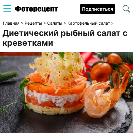
Подписаться
Главная
>
Рецепты
>
Салаты
>
Картофельный салат
>
Диетический рыбный салат с
креветками