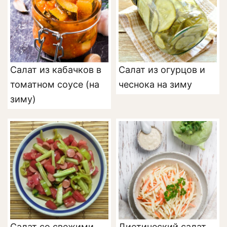
Cалат из кабачков в
Салат из огурцов и
томатном соусе (на
чеснока на зиму
зиму)
Салат со свежими
Диетический салат