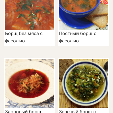
Борщ без мяса с
Постный борщ с
фасолью
фасолью
Здоровый борщ,
Зеленый борщ с