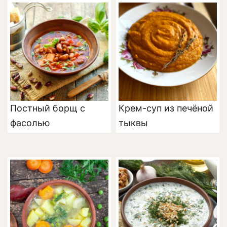
Постный борщ с
Крем-суп из печёной
фасолью
тыквы