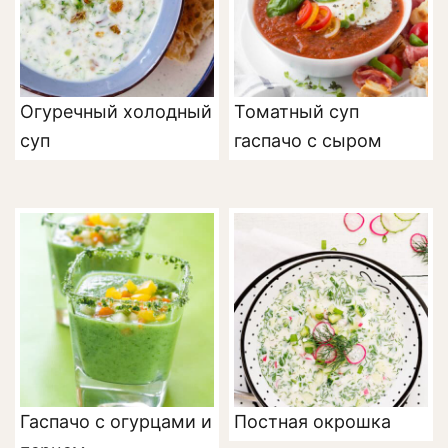
Огуречный холодный
Томатный суп
суп
гаспачо с сыром
Гаспачо с огурцами и
Постная окрошка