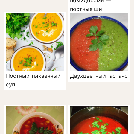
помидорами —
постные щи
Постный тыквенный
Двухцветный гаспачо
суп