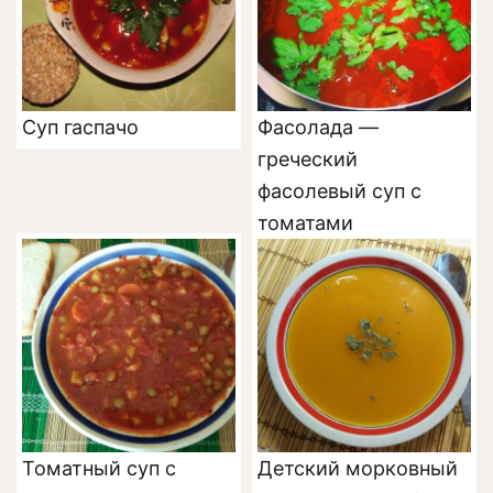
Суп гаспачо
Фасолада —
греческий
фасолевый суп с
томатами
Томатный суп с
Детский морковный