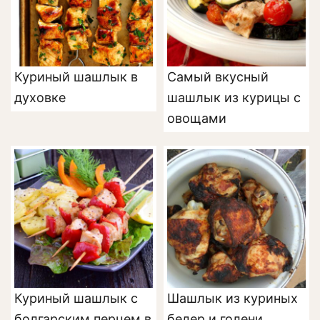
Куриный шашлык в
Самый вкусный
духовке
шашлык из курицы с
овощами
Куриный шашлык с
Шашлык из куриных
болгарским перцем в
бедер и голени