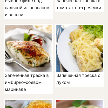
Рыбное филе под
Запеченная треска в
сальсой из ананасов
томатах по-гречески
и зелени
Запеченная треска в
Запеченная треска с
имбирно-соевом
луком
маринаде