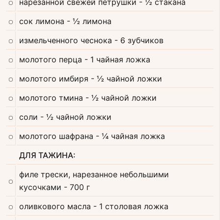
нарезанной свежей петрушки
- ½ стакана
сок лимона
- ½ лимона
измельченного чеснока
- 6 зубчиков
молотого перца
- 1 чайная ложка
молотого имбиря
- ½ чайной ложки
молотого тмина
- ½ чайной ложки
соли
- ½ чайной ложки
молотого шафрана
- ¼ чайная ложка
ДЛЯ ТАЖИНА:
филе трески, нарезанное небольшими
кусочками
- 700 г
оливкового масла
- 1 столовая ложка