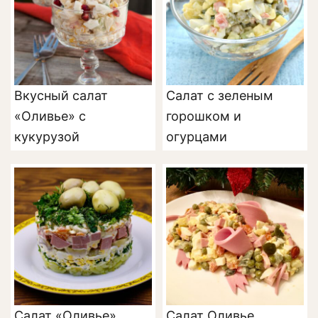
Вкусный салат
Салат с зеленым
«Оливье» с
горошком и
кукурузой
огурцами
Салат «Оливье»
Салат Оливье