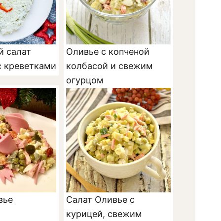
й салат
Оливье с копченой
с креветками
колбасой и свежим
огурцом
вье
Салат Оливье с
курицей, свежим