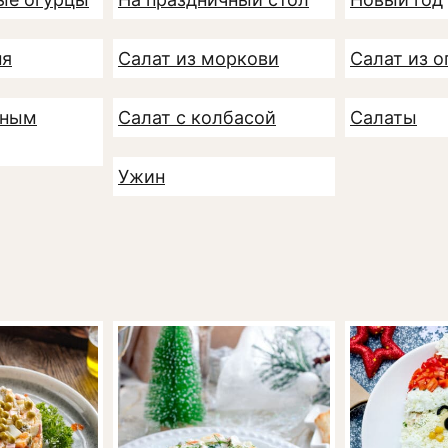
ня
Салат из моркови
Салат из о
еным
Салат с колбасой
Салаты
Ужин