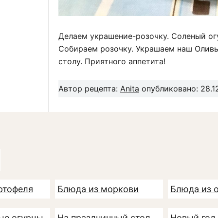
Делаем украшение-розочку. Соленый ог
Собираем розочку. Украшаем наш Оливь
столу. Приятного аппетита!
Автор рецепта:
Anita
опубликовано: 28.1
ртофеля
Блюда из моркови
Блюда из 
ые огурцы
На праздничный стол
Новый год