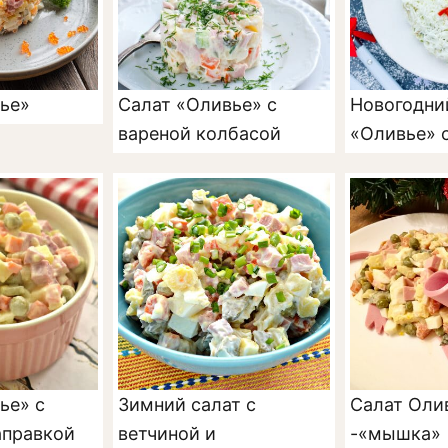
ье»
Салат «Оливье» с
Новогодни
вареной колбасой
«Оливье» 
ье» с
Зимний салат с
Салат Оли
аправкой
ветчиной и
-«мышка»