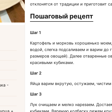
отклонятся от традиции и приготовит с
Пошаговый рецепт
Шаг 1
Картофель и морковь хорошенько моем,
водой, слегка подсаливаем и варим до 
размеров овощей). Далее отваренные о
красивыми кубиками.
Шаг 2
Яйца варим вкрутую, остужаем, чистим 
шка
-
Шаг 3
Лук очищаем и мелко нарезаем. Достаем
гурца +
кубиками. Вареную колбаску режем кру