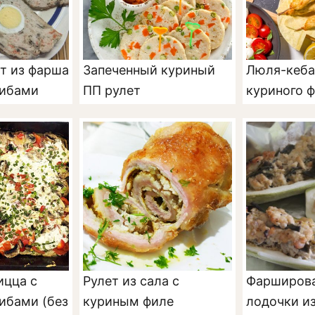
т из фарша
Запеченный куриный
Люля-кеба
рибами
ПП рулет
куриного 
ицца с
Рулет из сала с
Фарширов
ибами (без
куриным филе
лодочки из