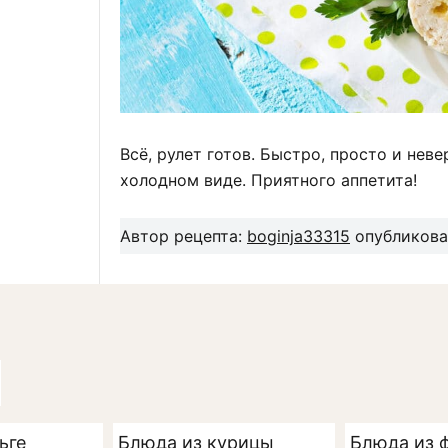
Всё, рулет готов. Быстро, просто и нев
холодном виде. Приятного аппетита!
Автор рецепта:
boginja33315
опубликован
ьге
Блюда из курицы
Блюда из 