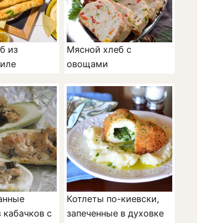
б из
Мясной хлеб с
филе
овощами
анные
Котлеты по-киевски,
 кабачков с
запеченные в духовке