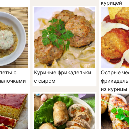
курицей
леты с
Куриные фрикадельки
Острые че
палочками
с сыром
фрикадель
из курицы