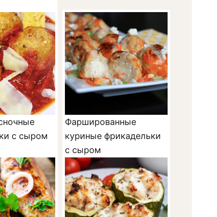
сночные
Фаршированные
ки с сыром
куриные фрикадельки
с сыром