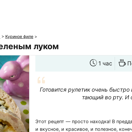
ы
>
Куриное филе
>
зеленым луком
1 час
П
Готовится рулетик очень быстро 
тающий во рту. И 
Этот рецепт — просто находка! В предд
и вкусное, и красивое, и полезное, коне