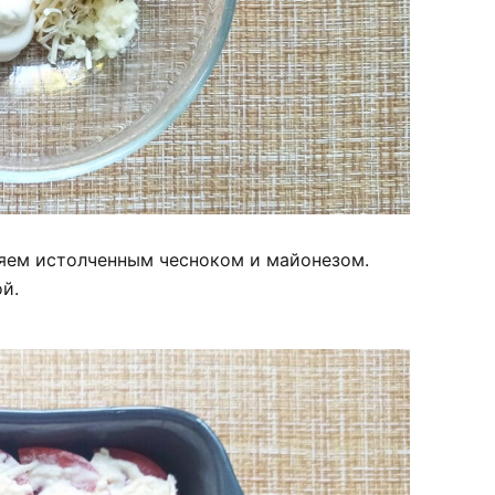
яем истолченным чесноком и майонезом.
й.