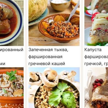
шированный
Запеченная тыква,
Капуста
фаршированная
фарширова
ми
гречневой кашей
гречкой, г
овощами