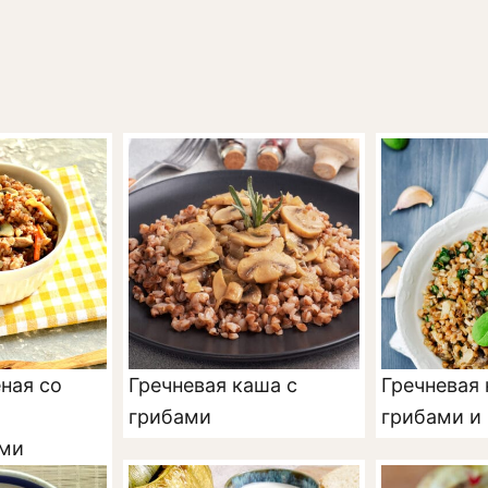
ная со
Гречневая каша с
Гречневая 
грибами
грибами и
ми