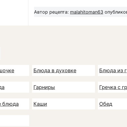
Автор рецепта:
malahitoman63
опубликов
шочке
Блюда в духовке
Блюда из 
да
Гарниры
Гречка с г
е блюда
Каши
Обед