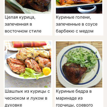
Целая курица,
Куриные голени,
запеченная в
запеченные в соусе
восточном стиле
барбекю с медом
Шашлык из курицы с
Куриные бедра в
чесноком и луком в
маринаде из
духовке
горчицы, соевого