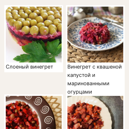
Слоеный винегрет
Винегрет с квашеной
капустой и
маринованными
огурцами