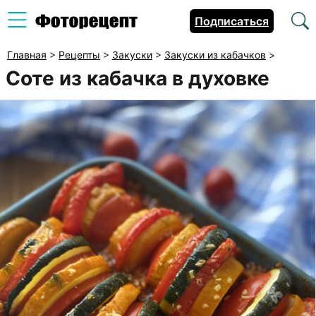
Подписаться
Главная
>
Рецепты
>
Закуски
>
Закуски из кабачков
>
Соте из кабачка в духовке