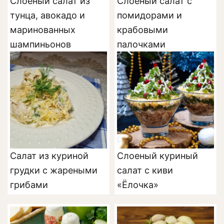
Слоеный салат из
Слоёный салат с
тунца, авокадо и
помидорами и
маринованных
крабовыми
шампиньонов
палочками
Салат из куриной
Слоеный куриный
грудки с жареными
салат с киви
грибами
«Ёлочка»