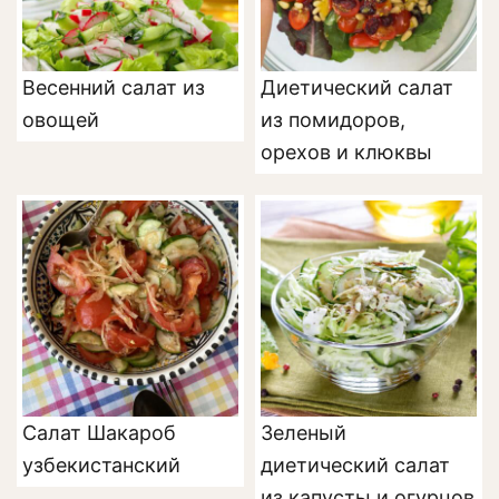
Весенний салат из
Диетический салат
овощей
из помидоров,
орехов и клюквы
Салат Шакароб
Зеленый
узбекистанский
диетический салат
из капусты и огурцов